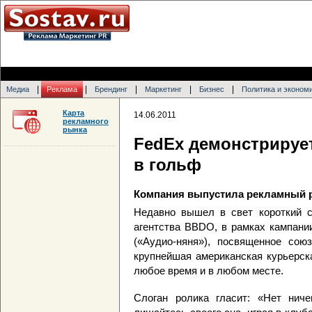
|
|
|
|
|
Медиа
Реклама
Брендинг
Маркетинг
Бизнес
Политика и эконом
Карта
14.06.2011
рекламного
рынка
FedEx демонстрирует
в гольф
Компания выпустила рекламный 
Недавно вышел в свет короткий сп
агентства BBDO, в рамках кампани
(«Аудио-няня»), посвященное со
крупнейшая американская курьерск
любое время и в любом месте.
Слоган ролика гласит: «Нет нич