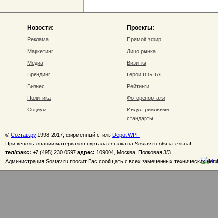
Новости:
Проекты:
Реклама
Прямой эфир
Маркетинг
Лицо рынка
Медиа
Визитка
Брендинг
Герои DIGITAL
Бизнес
Рейтинги
Политика
Фоторепортажи
Социум
Индустриальные
стандарты
©
Состав.ру
1998-2017, фирменный стиль
Depot WPF
При использовании материалов портала ссылка на Sostav.ru обязательна!
тел/факс:
+7 (495) 230 0597
адрес:
109004, Москва, Полковая 3/3
Администрация Sostav.ru просит Вас сообщать о всех замеченных технических неп