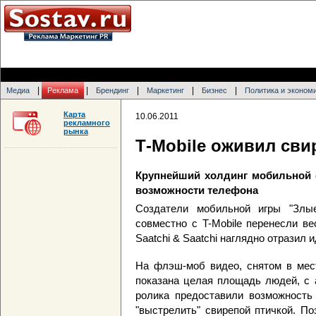
|
|
|
|
|
Медиа
Реклама
Брендинг
Маркетинг
Бизнес
Политика и эконом
Карта
10.06.2011
рекламного
рынка
Т-Mobile оживил сви
Крупнейший холдинг мобильной 
возможности телефона
Создатели мобильной игры "Злые 
совместно с T-Mobile перенесли ве
Saatchi & Saatchi наглядно отразил 
На флэш-моб видео, снятом в мест
показана целая площадь людей, с 
ролика предоставили возможность
"выстрелить" свирепой птичкой. П