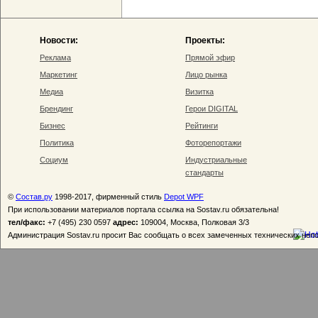
Новости:
Проекты:
Реклама
Прямой эфир
Маркетинг
Лицо рынка
Медиа
Визитка
Брендинг
Герои DIGITAL
Бизнес
Рейтинги
Политика
Фоторепортажи
Социум
Индустриальные
стандарты
©
Состав.ру
1998-2017, фирменный стиль
Depot WPF
При использовании материалов портала ссылка на Sostav.ru обязательна!
тел/факс:
+7 (495) 230 0597
адрес:
109004, Москва, Полковая 3/3
Администрация Sostav.ru просит Вас сообщать о всех замеченных технических неп