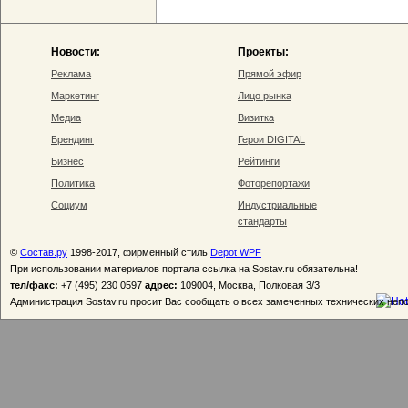
Новости:
Проекты:
Реклама
Прямой эфир
Маркетинг
Лицо рынка
Медиа
Визитка
Брендинг
Герои DIGITAL
Бизнес
Рейтинги
Политика
Фоторепортажи
Социум
Индустриальные
стандарты
©
Состав.ру
1998-2017, фирменный стиль
Depot WPF
При использовании материалов портала ссылка на Sostav.ru обязательна!
тел/факс:
+7 (495) 230 0597
адрес:
109004, Москва, Полковая 3/3
Администрация Sostav.ru просит Вас сообщать о всех замеченных технических неп