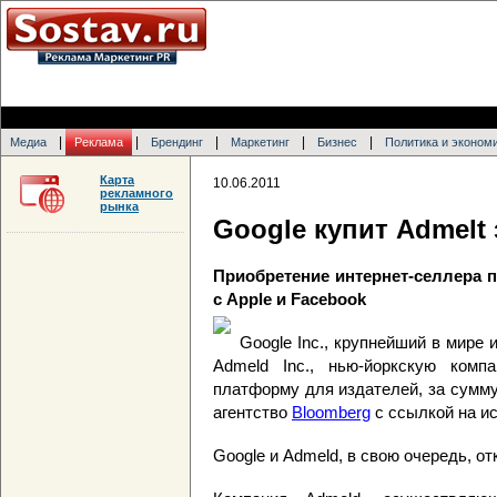
|
|
|
|
|
Медиа
Реклама
Брендинг
Маркетинг
Бизнес
Политика и эконом
Карта
10.06.2011
рекламного
рынка
Google купит Admelt
Приобретение интернет-селлера п
с Apple и Facebook
Google Inc., крупнейший в мире 
Admeld Inc., нью-йоркскую комп
платформу для издателей, за сумм
агентство
Bloomberg
с ссылкой на ис
Google и Admeld, в свою очередь, о