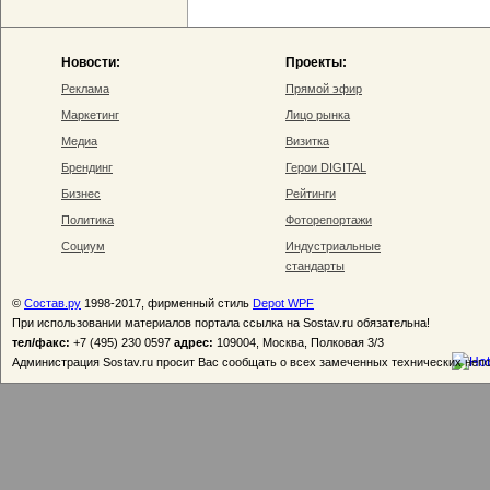
Новости:
Проекты:
Реклама
Прямой эфир
Маркетинг
Лицо рынка
Медиа
Визитка
Брендинг
Герои DIGITAL
Бизнес
Рейтинги
Политика
Фоторепортажи
Социум
Индустриальные
стандарты
©
Состав.ру
1998-2017, фирменный стиль
Depot WPF
При использовании материалов портала ссылка на Sostav.ru обязательна!
тел/факс:
+7 (495) 230 0597
адрес:
109004, Москва, Полковая 3/3
Администрация Sostav.ru просит Вас сообщать о всех замеченных технических неп