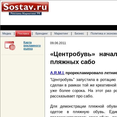
|
|
|
|
|
Медиа
Реклама
Брендинг
Маркетинг
Бизнес
Политика и эконом
Карта
09.06.2011
рекламного
рынка
«Центробувь» нача
пляжных сабо
A.R.M.I.
прорекламировало летние
"Центробувь" запустила в ротацию 
сделан в рамках той же креативной
уже более сорока. На этот раз р
рассказывает про сабо.
Для демонстрации пляжной обуви
одетое в пляжную обувь. Еди