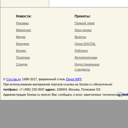
Новости:
Проекты:
Реклама
Прямой эфир
Маркетинг
Лицо рынка
Медиа
Визитка
Брендинг
Герои DIGITAL
Бизнес
Рейтинги
Политика
Фоторепортажи
Социум
Индустриальные
стандарты
©
Состав.ру
1998-2017, фирменный стиль
Depot WPF
При использовании материалов портала ссылка на Sostav.ru обязательна!
тел/факс:
+7 (495) 230 0597
адрес:
109004, Москва, Полковая 3/3
Администрация Sostav.ru просит Вас сообщать о всех замеченных технических неп