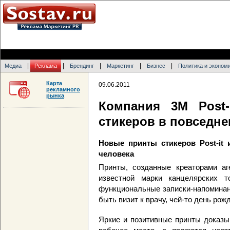
|
|
|
|
|
Медиа
Реклама
Брендинг
Маркетинг
Бизнес
Политика и эконом
Карта
09.06.2011
рекламного
рынка
Компания 3М Post-
стикеров в повседн
Новые принты стикеров Post-it
человека
Принты, созданные креаторами аг
известной марки канцелярских т
функциональные записки-напоминан
быть визит к врачу, чей-то день рож
Яркие и позитивные принты доказы