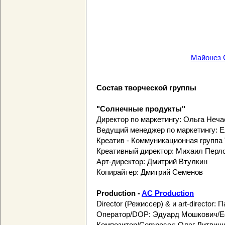
Майонез 
Состав творческой группы
"Солнечные продукты"
Директор по маркетингу: Ольга Неча
Ведущий менеджер по маркетингу: 
Креатив - Коммуникационная группа 
Креативный директор: Михаил Перл
Арт-директор: Дмитрий Втулкин
Копирайтер: Дмитрий Семенов
Production -
AC Production
Director (Режиссер) & и art-director:
Оператор/DOP: Эдуард Мошкович/Ed
Композитор/Composer: Олег Литвишко