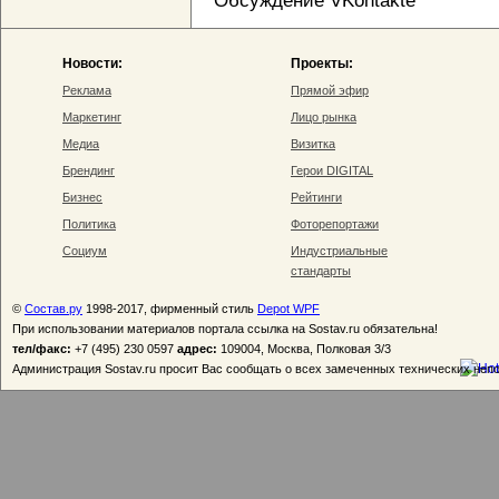
Обсуждение VKontakte
Новости:
Проекты:
Реклама
Прямой эфир
Маркетинг
Лицо рынка
Медиа
Визитка
Брендинг
Герои DIGITAL
Бизнес
Рейтинги
Политика
Фоторепортажи
Социум
Индустриальные
стандарты
©
Состав.ру
1998-2017, фирменный стиль
Depot WPF
При использовании материалов портала ссылка на Sostav.ru обязательна!
тел/факс:
+7 (495) 230 0597
адрес:
109004, Москва, Полковая 3/3
Администрация Sostav.ru просит Вас сообщать о всех замеченных технических неп