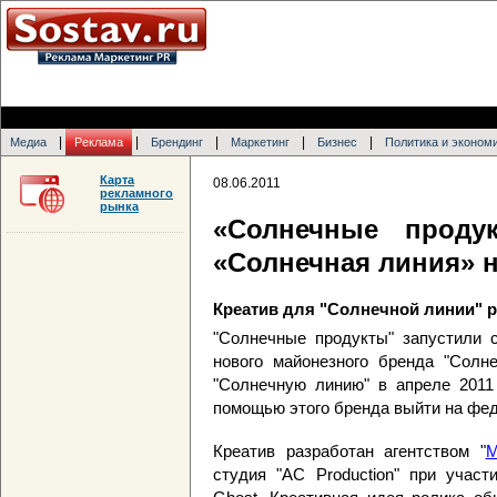
|
|
|
|
|
Медиа
Реклама
Брендинг
Маркетинг
Бизнес
Политика и эконом
Карта
08.06.2011
рекламного
рынка
«Солнечные проду
«Солнечная линия» 
Креатив для "Солнечной линии" р
"Солнечные продукты" запустили 
нового майонезного бренда "Солн
"Солнечную линию" в апреле 2011
помощью этого бренда выйти на фед
Креатив разработан агентством "
студия "AC Production" при участ