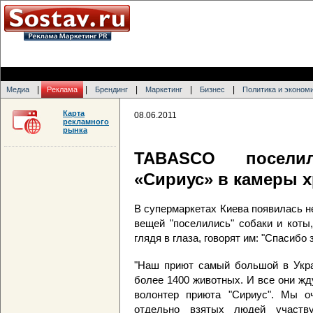
|
|
|
|
|
Медиа
Реклама
Брендинг
Маркетинг
Бизнес
Политика и эконом
Карта
08.06.2011
рекламного
рынка
TABASCO посели
«Сириус» в камеры 
В супермаркетах Киева появилась н
вещей "поселились" собаки и коты
глядя в глаза, говорят им: "Спасибо 
"Наш приют самый большой в Укра
более 1400 животных. И все они жд
волонтер приюта "Сириус". Мы о
отдельно взятых людей участв