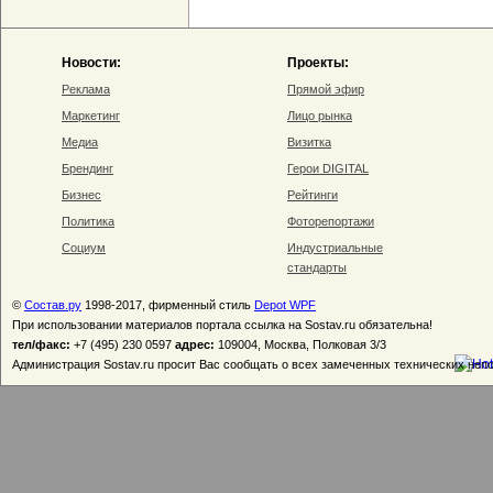
Новости:
Проекты:
Реклама
Прямой эфир
Маркетинг
Лицо рынка
Медиа
Визитка
Брендинг
Герои DIGITAL
Бизнес
Рейтинги
Политика
Фоторепортажи
Социум
Индустриальные
стандарты
©
Состав.ру
1998-2017, фирменный стиль
Depot WPF
При использовании материалов портала ссылка на Sostav.ru обязательна!
тел/факс:
+7 (495) 230 0597
адрес:
109004, Москва, Полковая 3/3
Администрация Sostav.ru просит Вас сообщать о всех замеченных технических неп