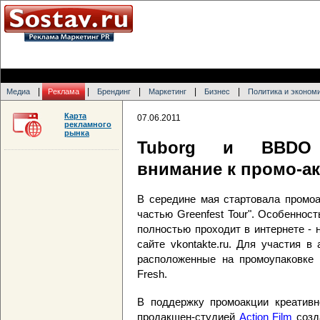
|
|
|
|
|
Медиа
Реклама
Брендинг
Маркетинг
Бизнес
Политика и эконом
Карта
07.06.2011
рекламного
рынка
Tuborg и BBDO 
внимание к промо-а
В середине мая стартовала промоа
частью Greenfest Tour". Особенност
полностью проходит в интернете - н
сайте vkontakte.ru. Для участия в
расположенные на промоупаковке T
Fresh.
В поддержку промоакции креативн
продакшен-студией
Action Film
созд