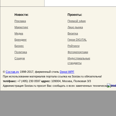
Новости:
Проекты:
Реклама
Прямой эфир
Маркетинг
Лицо рынка
Медиа
Визитка
Брендинг
Герои DIGITAL
Бизнес
Рейтинги
Политика
Фоторепортажи
Социум
Индустриальные
стандарты
©
Состав.ру
1998-2017, фирменный стиль
Depot WPF
При использовании материалов портала ссылка на Sostav.ru обязательна!
тел/факс:
+7 (495) 230 0597
адрес:
109004, Москва, Полковая 3/3
Администрация Sostav.ru просит Вас сообщать о всех замеченных технических неп