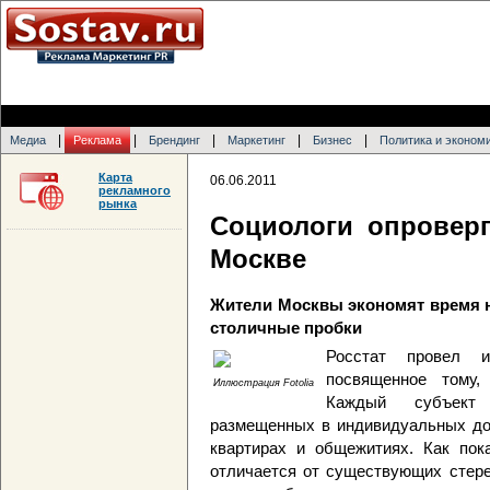
|
|
|
|
|
Медиа
Реклама
Брендинг
Маркетинг
Бизнес
Политика и эконом
Карта
06.06.2011
рекламного
рынка
Социологи опровер
Москве
Жители Москвы экономят время на 
столичные пробки
Росстат провел 
посвященное тому,
Иллюстрация Fotolia
Каждый субъект 
размещенных в индивидуальных дом
квартирах и общежитиях. Как пок
отличается от существующих стере