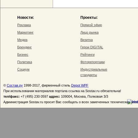
Новости:
Проекты:
Реклама
Прямой эфир
Маркетинг
Лицо рынка
Медиа
Визитка
Брендинг
Герои DIGITAL
Бизнес
Рейтинги
Политика
Фоторепортажи
Социум
Индустриальные
стандарты
©
Состав.ру
1998-2017, фирменный стиль
Depot WPF
При использовании материалов портала ссылка на Sostav.ru обязательна!
тел/факс:
+7 (495) 230 0597
адрес:
109004, Москва, Полковая 3/3
Администрация Sostav.ru просит Вас сообщать о всех замеченных технических неп