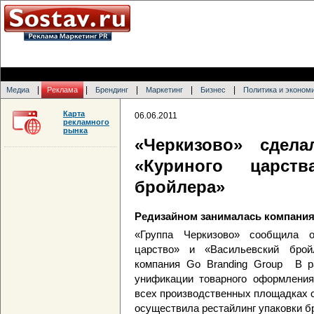
|
|
|
|
|
Медиа
Реклама
Брендинг
Маркетинг
Бизнес
Политика и эконом
Карта
06.06.2011
рекламного
рынка
«Черкизово» сдел
«Куриного царств
бройлера»
Редизайном занималась компания
«Группа Черкизово» сообщила о
царство» и «Васильевский брой
компания Go Branding Group В р
унификации товарного оформления
всех производственных площадках с
осуществила рестайлинг упаковки б