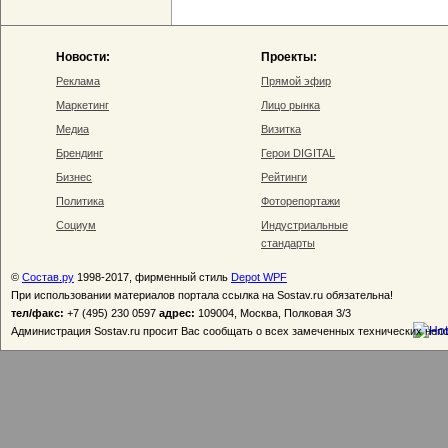
Новости:
Проекты:
Реклама
Прямой эфир
Маркетинг
Лицо рынка
Медиа
Визитка
Брендинг
Герои DIGITAL
Бизнес
Рейтинги
Политика
Фоторепортажи
Социум
Индустриальные
стандарты
©
Состав.ру
1998-2017, фирменный стиль
Depot WPF
При использовании материалов портала ссылка на Sostav.ru обязательна!
тел/факс:
+7 (495) 230 0597
адрес:
109004, Москва, Полковая 3/3
Администрация Sostav.ru просит Вас сообщать о всех замеченных технических неп