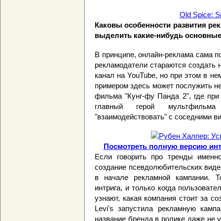
Old Spice: S
Каковы особенности развития ре
выделить какие-нибудь основные
В принципе, онлайн-реклама сама п
рекламодатели стараются создать н
канал на YouTube, но при этом в н
примером здесь может послужить не
фильма "Кунг-фу Панда 2", где при
главный герой мультфильма
"взаимодействовать" с соседними ви
Посмотреть полную версию инт
Если говорить про тренды именно
создание псевдолюбительских видео
в начале рекламной кампании. Т
интрига, и только когда пользоват
узнают, какая компания стоит за с
Levi's запустила рекламную камп
название бренда в ролике даже не у