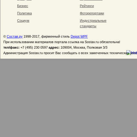
Бизнес
Рейтинги
Политика
Фоторепортажи
Социум
Индустриальные
стандарты
©
Состав.ру
1998-2017, фирменный стиль
Depot WPF
При использовании материалов портала ссылка на Sostav.ru обязательна!
тел/факс:
+7 (495) 230 0597
адрес:
109004, Москва, Полковая 3/3
Администрация Sostav.ru просит Вас сообщать о всех замеченных технических неп