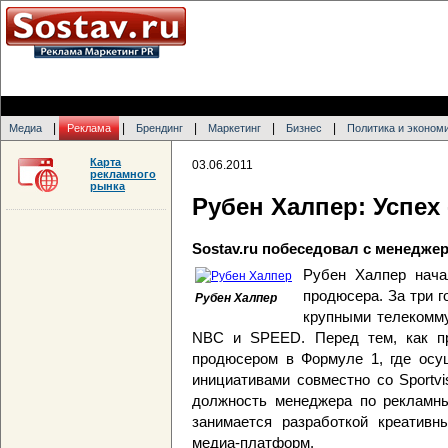
|
|
|
|
|
Медиа
Реклама
Брендинг
Маркетинг
Бизнес
Политика и эконом
Карта
03.06.2011
рекламного
рынка
Рубен Халпер: Успех
Sostav.ru побеседовал с менеджер
Рубен Халпер начал
продюсера. За три г
Рубен Халпер
крупными телекомму
NBC и SPEED. Перед тем, как пр
продюсером в Формуле 1, где осу
инициативами совместно со Sportv
должность менеджера по рекламным
занимается разработкой креативн
медиа-платформ.