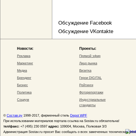
Обсуждение Facebook
Обсуждение VKontakte
Новости:
Проекты:
Реклама
Прямой эфир
Маркетинг
Лицо рынка
Медиа
Визитка
Брендинг
Герои DIGITAL
Бизнес
Рейтинги
Политика
Фоторепортажи
Социум
Индустриальные
стандарты
©
Состав.ру
1998-2017, фирменный стиль
Depot WPF
При использовании материалов портала ссылка на Sostav.ru обязательна!
тел/факс:
+7 (495) 230 0597
адрес:
109004, Москва, Полковая 3/3
Администрация Sostav.ru просит Вас сообщать о всех замеченных технических неп