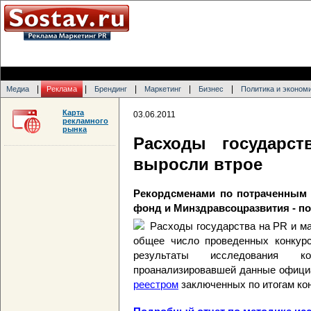
|
|
|
|
|
Медиа
Реклама
Брендинг
Маркетинг
Бизнес
Политика и эконом
Карта
03.06.2011
рекламного
рынка
Расходы государс
выросли втрое
Рекордсменами по потраченным 
фонд и Минздравсоцразвития - п
Расходы государства на PR и ма
общее число проведенных конкурс
результаты исследования ко
проанализировавшей данные офиц
реестром
заключенных по итогам кон