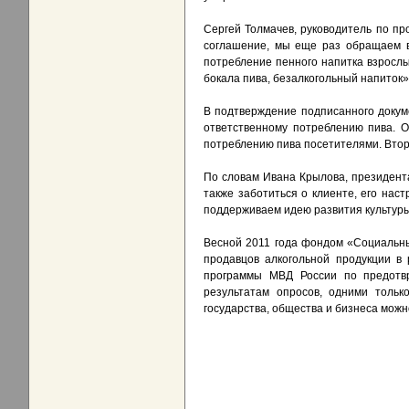
Сергей Толмачев, руководитель по п
соглашение, мы еще раз обращаем в
потребление пенного напитка взрослы
бокала пива, безалкогольный напиток»
В подтверждение подписанного докум
ответственному потреблению пива. О
потреблению пива посетителями. Втор
По словам Ивана Крылова, президента
также заботиться о клиенте, его нас
поддерживаем идею развития культуры 
Весной 2011 года фондом «Социальны
продавцов алкогольной продукции в
программы МВД России по предотв
результатам опросов, одними толь
государства, общества и бизнеса можн