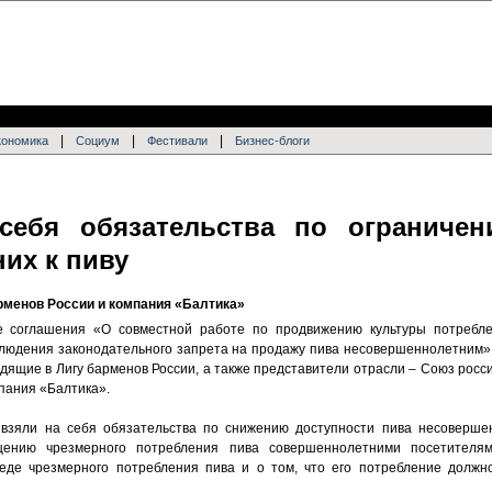
|
|
|
кономика
Социум
Фестивали
Бизнес-блоги
себя обязательства по ограничен
их к пиву
рменов России и компания «Балтика»
е соглашения «О совместной работе по продвижению культуры потребл
людения законодательного запрета на продажу пива несовершеннолетним».
дящие в Лигу барменов России, а также представители отрасли – Союз росс
пания «Балтика».
взяли на себя обязательства по снижению доступности пива несоверше
ащению чрезмерного потребления пива совершеннолетними посетителя
де чрезмерного потребления пива и о том, что его потребление должн