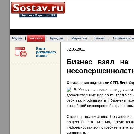
|
|
|
|
|
Медиа
Реклама
Брендинг
Маркетинг
Бизнес
Политика и э
Карта
02.06.2011
рекламного
рынка
Бизнес взял на 
несовершеннолетн
Соглашение подписали СРП, Лига ба
В Москве состоялось подписани
дополнительных мер по контролю соб
себя взяли официанты и бармены, вхо
российской пивоваренной отрасли ком
Стороны, подписавшие Соглашение, 
общественного питания, предотвр
информированию потребителей о вре
умеренным.