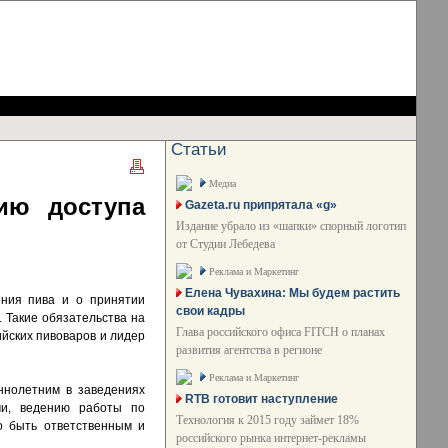
Статьи
Медиа
ию доступа
Gazeta.ru припрятала «g»
Издание убрало из «шапки» спорный логотип
от Студии Лебедева
Реклама и Маркетинг
Елена Чувахина: Мы будем растить
ения пива и о принятии
свои кадры
 Такие обязательства на
Глава российского офиса FITCH о планах
ийских пивоваров и лидер
развития агентства в регионе
Реклама и Маркетинг
ннолетним в заведениях
RTB готовит наступление
ми, ведению работы по
Технология к 2015 году займет 18%
о быть ответственным и
российского рынка интернет-рекламы