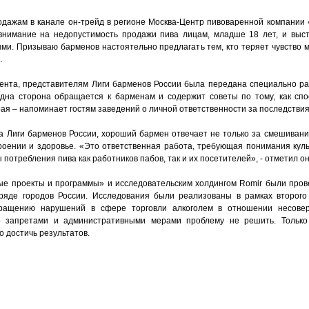
родажам в канале он-трейд в регионе Москва-Центр пивоваренной компании
нимание на недопустимость продажи пива лицам, младше 18 лет, и выст
ми. Призываю барменов настоятельно предлагать тем, кто теряет чувство 
.
ента, представителям Лиги барменов России была передана специально р
дна сторона обращается к барменам и содержит советы по тому, как спо
ая – напоминает гостям заведений о личной ответственности за последствия
 Лиги барменов России, хороший бармен отвечает не только за смешивание
троении и здоровье. «Это ответственная работа, требующая понимания кул
потребления пива как работников пабов, так и их посетителей», - отметил он
е проекты и программы» и исследовательским холдингом Romir были пров
 ряде городов России. Исследования были реализованы в рамках второг
ращению нарушений в сфере торговли алкоголем в отношении несовер
ко запретами и административными мерами проблему не решить. Тольк
о достичь результатов.