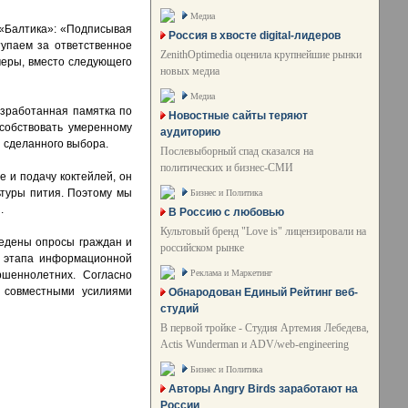
Медиа
 «Балтика»: «Подписывая
Россия в хвосте digital-лидеров
упаем за ответственное
ZenithOptimedia оценила крупнейшие рынки
меры, вместо следующего
новых медиа
Медиа
азработанная памятка по
Новостные сайты теряют
собствовать умеренному
аудиторию
 сделанного выбора.
Послевыборный спад сказался на
политических и бизнес-СМИ
 и подачу коктейлей, он
ьтуры пития. Поэтому мы
Бизнес и Политика
.
В Россию с любовью
Культовый бренд "Love is" лицензировали на
едены опросы граждан и
российском рынке
о этапа информационной
Реклама и Маркетинг
шеннолетних. Согласно
о совместными усилиями
Обнародован Единый Рейтинг веб-
студий
В первой тройке - Студия Артемия Лебедева,
Actis Wunderman и ADV/web-engineering
Бизнес и Политика
Авторы Angry Birds заработают на
России