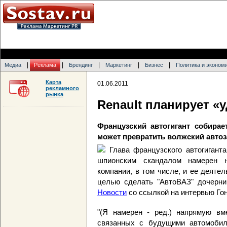
|
|
|
|
|
Медиа
Реклама
Брендинг
Маркетинг
Бизнес
Политика и эконом
Карта
01.06.2011
рекламного
рынка
Renault планирует «
Французский автогигант собирае
может превратить волжский автоз
Глава французского автогигант
шпионским скандалом намерен н
компании, в том числе, и ее деятел
целью сделать "АвтоВАЗ" дочерн
Новости
со ссылкой на интервью Гона
"(Я намерен - ред.) напрямую вм
связанных с будущими автомобил