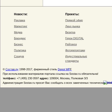
Новости:
Проекты:
Реклама
Прямой эфир
Маркетинг
Лицо рынка
Медиа
Визитка
Брендинг
Герои DIGITAL
Бизнес
Рейтинги
Политика
Фоторепортажи
Социум
Индустриальные
стандарты
©
Состав.ру
1998-2017, фирменный стиль
Depot WPF
При использовании материалов портала ссылка на Sostav.ru обязательна!
тел/факс:
+7 (495) 230 0597
адрес:
109004, Москва, Полковая 3/3
Администрация Sostav.ru просит Вас сообщать о всех замеченных технических неп