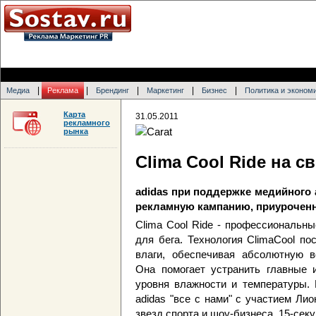
|
|
|
|
|
Медиа
Реклама
Брендинг
Маркетинг
Бизнес
Политика и эконом
Карта
31.05.2011
рекламного
рынка
Clima Cool Ride на 
adidas при поддержке медийного 
рекламную кампанию, приуроченн
Clima Cool Ride - профессиональн
для бега. Технология ClimaCool п
влаги, обеспечивая абсолютную в
Она помогает устранить главные 
уровня влажности и температуры.
adidas "все с нами" с участием Ли
звезд спорта и шоу-бизнеса. 15-секу