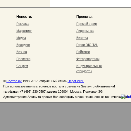
Новости:
Проекты:
Реклама
Прямой эфир
Маркетинг
Лицо рынка
Медиа
Визитка
Брендинг
Герои DIGITAL
Бизнес
Рейтинги
Политика
Фоторепортажи
Социум
Индустриальные
стандарты
©
Состав.ру
1998-2017, фирменный стиль
Depot WPF
При использовании материалов портала ссылка на Sostav.ru обязательна!
тел/факс:
+7 (495) 230 0597
адрес:
109004, Москва, Полковая 3/3
Администрация Sostav.ru просит Вас сообщать о всех замеченных технических неп