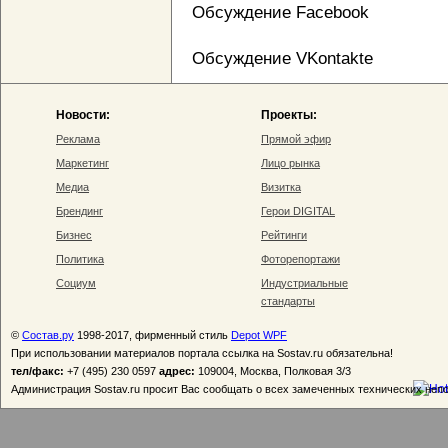
Обсуждение Facebook
Обсуждение VKontakte
Новости:
Проекты:
Реклама
Прямой эфир
Маркетинг
Лицо рынка
Медиа
Визитка
Брендинг
Герои DIGITAL
Бизнес
Рейтинги
Политика
Фоторепортажи
Социум
Индустриальные
стандарты
©
Состав.ру
1998-2017, фирменный стиль
Depot WPF
При использовании материалов портала ссылка на Sostav.ru обязательна!
тел/факс:
+7 (495) 230 0597
адрес:
109004, Москва, Полковая 3/3
Администрация Sostav.ru просит Вас сообщать о всех замеченных технических неп