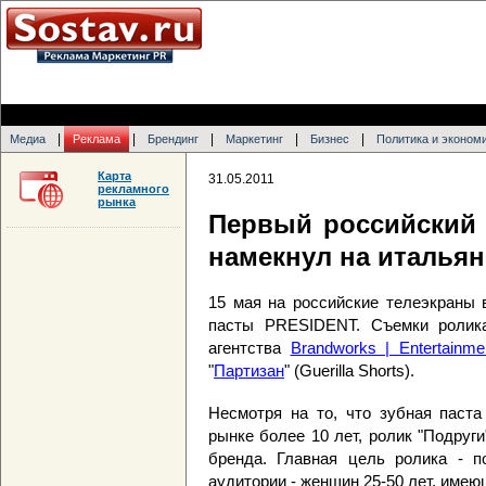
|
|
|
|
|
Медиа
Реклама
Брендинг
Маркетинг
Бизнес
Политика и эконом
Карта
31.05.2011
рекламного
рынка
Первый российский
намекнул на итальян
15 мая на российские телеэкраны 
пасты PRESIDENT. Съемки ролика
агентства
Brandworks | Entertainme
"
Партизан
" (Guerilla Shorts).
Несмотря на то, что зубная паст
рынке более 10 лет, ролик "Подруг
бренда. Главная цель ролика - п
аудитории - женщин 25-50 лет, имею