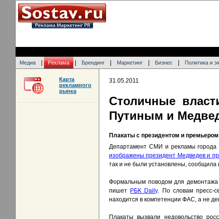
|
|
|
|
|
Медиа
Реклама
Брендинг
Маркетинг
Бизнес
Политика и э
Карта
31.05.2011
рекламного
рынка
Столичные власт
Путиным и Медве
Плакаты с президентом и премьером 
Департамент СМИ и рекламы города
изображены президент Медведев и пр
так и не были установлены, сообщила 
Формальным поводом для демонтажа с
пишет
РБК Daily
. По словам пресс-с
находится в компетенции ФАС, а не д
Плакаты вызвали недовольство росс