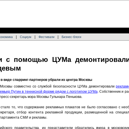
|
|
|
кономика
Социум
Фестивали
Бизнес-блоги
и с помощью ЦУМа демонтировали
девым
в виде спарринг-партнеров убрали из центра Москвы
 Москвы совместно со службой безопасности ЦУМа демонтировали
реклам
емьер Путин в теннисной форме рядом с логотипом ЦУМа
. Собственник и р
пресс-секретарь мэра Москвы Гульнара Пенькова.
тало то, что содержание рекламных плакатов не было согласовано с нео
екретаря, отбор контента рекламной продукции, размещенной на специал
епартамента СМИ и рекламы.
ийского правительства, их представители обратились вчера в московск