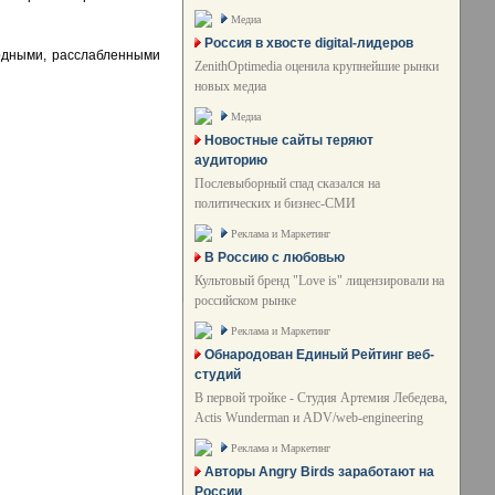
Медиа
Россия в хвосте digital-лидеров
модными, расслабленными
ZenithOptimedia оценила крупнейшие рынки
новых медиа
Медиа
Новостные сайты теряют
аудиторию
Послевыборный спад сказался на
политических и бизнес-СМИ
Реклама и Маркетинг
В Россию с любовью
Культовый бренд "Love is" лицензировали на
российском рынке
Реклама и Маркетинг
Обнародован Единый Рейтинг веб-
студий
В первой тройке - Студия Артемия Лебедева,
Actis Wunderman и ADV/web-engineering
Реклама и Маркетинг
Авторы Angry Birds заработают на
России