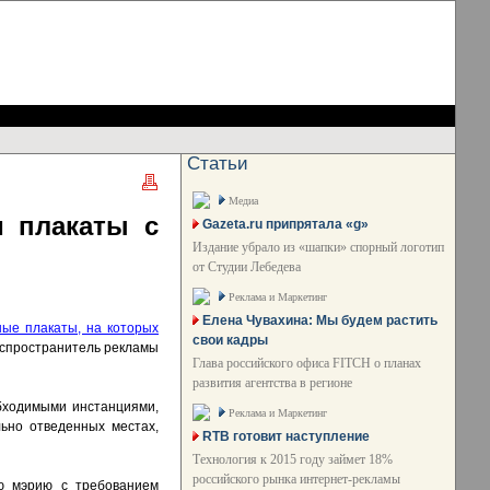
Статьи
Медиа
 плакаты с
Gazeta.ru припрятала «g»
Издание убрало из «шапки» спорный логотип
от Студии Лебедева
Реклама и Маркетинг
Елена Чувахина: Мы будем растить
ные плакаты, на которых
свои кадры
аспространитель рекламы
Глава российского офиса FITCH о планах
развития агентства в регионе
бходимыми инстанциями,
Реклама и Маркетинг
ьно отведенных местах,
RTB готовит наступление
Технология к 2015 году займет 18%
российского рынка интернет-рекламы
ую мэрию с требованием