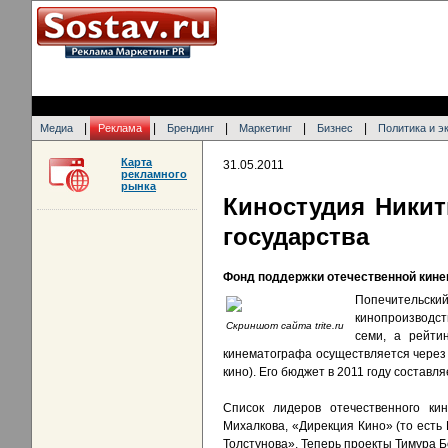
|
|
|
|
|
Медиа
Реклама
Брендинг
Маркетинг
Бизнес
Политика и э
Карта
31.05.2011
рекламного
рынка
Киностудия Никит
государства
Фонд поддержки отечественной кине
Попечительский
кинопроизводст
Скриншот сайта trite.ru
семи, а рейти
кинематографа осуществляется через
кино). Его бюджет в 2011 году состав
Список лидеров отечественного к
Михалкова, «Дирекция Кино» (то есть
Толстунова». Теперь проекты Тимура Б