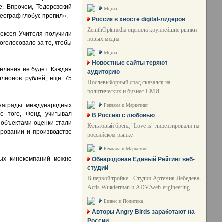
. Впрочем, Тодоровский
Медиа
еограф глобус пропил».
Россия в хвосте digital-лидеров
ZenithOptimedia оценила крупнейшие рынки
ексея Учителя получили
новых медиа
оголосовало за то, чтобы
Медиа
Новостные сайты теряют
еления не будет. Каждая
аудиторию
ллионов рублей, еще 75
Послевыборный спад сказался на
.
политических и бизнес-СМИ
 награды международных
Реклама и Маркетинг
ме того, Фонд учитывал
В Россию с любовью
 объектами оценки стали
Культовый бренд "Love is" лицензировали на
ировании и производстве
российском рынке
Реклама и Маркетинг
ных кинокомпаний можно
Обнародован Единый Рейтинг веб-
студий
В первой тройке - Студия Артемия Лебедева,
Actis Wunderman и ADV/web-engineering
Бизнес и Политика
Авторы Angry Birds заработают на
России