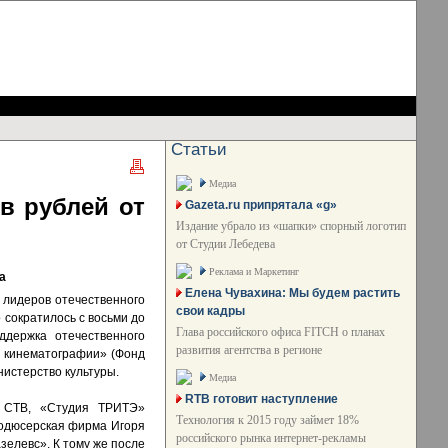
Статьи
Медиа
в рублей от
Gazeta.ru припрятала «g»
Издание убрало из «шапки» спорный логотип
от Студии Лебедева
Реклама и Маркетинг
а
Елена Чувахина: Мы будем растить
лидеров отечественного
свои кадры
 сократилось с восьми до
Глава российского офиса FITCH о планах
ддержка отечественного
развития агентства в регионе
й кинематографии» (Фонд
нистерство культуры.
Медиа
RTB готовит наступление
, СТВ, «Студия ТРИТЭ»
Технология к 2015 году займет 18%
Продюсерская фирма Игоря
российского рынка интернет-рекламы
зелевс». К тому же после