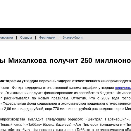
|
|
|
кономика
Социум
Фестивали
Бизнес-блоги
ы Михалкова получит 250 миллионо
матографии утвердил перечень лидеров отечественного кинопроизводств
 совет Фонда поддержки отечественной кинематографии утвердил
перечень
ва. Эти компании получат финансирование из российского бюджета. Их число
нг рассчитывался по новым правилам. Отметим, что с 2009 года госпо
 «Федеральный фонд социальной и экономической поддержки отечественно
ляет 2,86 миллиарда рублей, еще 770 миллионов рублей распределят через Ми
инопроизводства выглядит следующим образом: «Централ Партнершип»
 Первый канал), «Таббак» (бренд Bazelevs), «Арт Пикчерс» Бондарчука и «
екмамбетова будут финансироваться через «Таббак», а не кинокомпанию «Ба