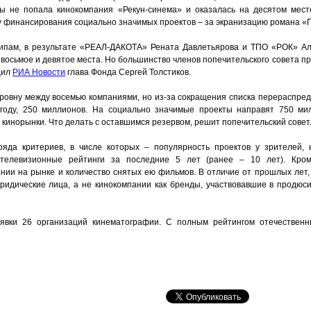
ы не попала кинокомпания «Рекун-синема» и оказалась на десятом месте
у финансирования социально значимых проектов – за экранизацию романа «Г
ципам, в результате «РЕАЛ-ДАКОТА» Рената Давлетьярова и ТПО «РОК» Ал
 восьмое и девятое места. Но большинство членов попечительского совета пр
щил
РИА Новости
глава Фонда Сергей Толстиков.
ровну между восемью компаниями, но из-за сокращения списка перераспред
 году, 250 миллионов. На социально значимые проекты направят 750 ми
кинорынки. Что делать с оставшимся резервом, решит попечительский совет
яда критериев, в числе которых – популярность проектов у зрителей,
, телевизионные рейтинги за последние 5 лет (ранее – 10 лет). Кро
нии на рынке и количество снятых ею фильмов. В отличие от прошлых лет,
ридические лица, а не кинокомпании как бренды, участвовавшие в продюс
явки 26 организаций кинематографии. С полным рейтингом отечествен