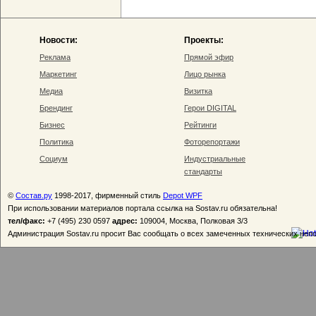
Новости:
Проекты:
Реклама
Прямой эфир
Маркетинг
Лицо рынка
Медиа
Визитка
Брендинг
Герои DIGITAL
Бизнес
Рейтинги
Политика
Фоторепортажи
Социум
Индустриальные
стандарты
©
Состав.ру
1998-2017, фирменный стиль
Depot WPF
При использовании материалов портала ссылка на Sostav.ru обязательна!
тел/факс:
+7 (495) 230 0597
адрес:
109004, Москва, Полковая 3/3
Администрация Sostav.ru просит Вас сообщать о всех замеченных технических неп