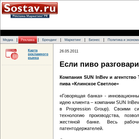
|
|
|
|
|
Медиа
Реклама
Брендинг
Маркетинг
Бизнес
Политика и эконом
Карта
26.05.2011
рекламного
рынка
Если пиво разговар
Компания SUN InBev и агентство 
пива «Клинское Светлое»
«Говорящая банка» - инновационн
идею клиента – компании SUN InBev 
в Progression Group). Своими си
технологию производства, позво
жестяной банке. Весь рабоч
патентодержателей.