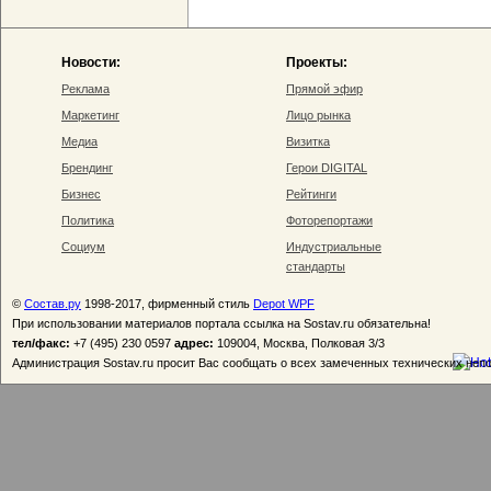
Новости:
Проекты:
Реклама
Прямой эфир
Маркетинг
Лицо рынка
Медиа
Визитка
Брендинг
Герои DIGITAL
Бизнес
Рейтинги
Политика
Фоторепортажи
Социум
Индустриальные
стандарты
©
Состав.ру
1998-2017, фирменный стиль
Depot WPF
При использовании материалов портала ссылка на Sostav.ru обязательна!
тел/факс:
+7 (495) 230 0597
адрес:
109004, Москва, Полковая 3/3
Администрация Sostav.ru просит Вас сообщать о всех замеченных технических неп