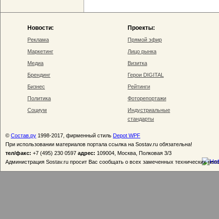
Новости:
Проекты:
Реклама
Прямой эфир
Маркетинг
Лицо рынка
Медиа
Визитка
Брендинг
Герои DIGITAL
Бизнес
Рейтинги
Политика
Фоторепортажи
Социум
Индустриальные
стандарты
©
Состав.ру
1998-2017, фирменный стиль
Depot WPF
При использовании материалов портала ссылка на Sostav.ru обязательна!
тел/факс:
+7 (495) 230 0597
адрес:
109004, Москва, Полковая 3/3
Администрация Sostav.ru просит Вас сообщать о всех замеченных технических неп