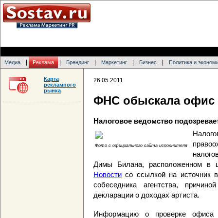
|
|
|
|
|
Медиа
Реклама
Брендинг
Маркетинг
Бизнес
Политика и эконом
Карта
26.05.2011
рекламного
рынка
ФНС обыскала офис
Налоговое ведомство подозревает
Нало
право
Фото с официального сайта исполнителя
налого
Димы Билана, расположенном в 
Новости
со ссылкой на источник в
собеседника агентства, причино
декларации о доходах артиста.
Информацию о проверке офиса 