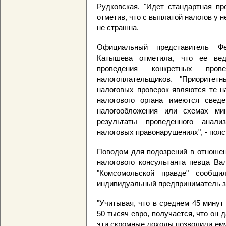
Рудковская. "Идет стандартная пр
отметив, что с выплатой налогов у н
не страшна.
Официальный представитель Ф
Катышева отметила, что ее ве
проведения конкретных про
налогоплательщиков. "Приорите
налоговых проверок являются те н
налогового органа имеются свед
налогообложения или схемах мин
результаты проведенного анали
налоговых правонарушениях", - пояс
Поводом для подозрений в отношен
налогового консультанта певца Ва
"Комсомольской правде" сообщ
индивидуальный предприниматель з
"Учитывая, что в среднем 45 минут
50 тысяч евро, получается, что он д
эти скромные доходы позволили ем