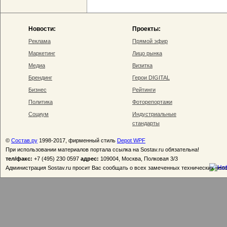
Новости:
Проекты:
Реклама
Прямой эфир
Маркетинг
Лицо рынка
Медиа
Визитка
Брендинг
Герои DIGITAL
Бизнес
Рейтинги
Политика
Фоторепортажи
Социум
Индустриальные
стандарты
©
Состав.ру
1998-2017, фирменный стиль
Depot WPF
При использовании материалов портала ссылка на Sostav.ru обязательна!
тел/факс:
+7 (495) 230 0597
адрес:
109004, Москва, Полковая 3/3
Администрация Sostav.ru просит Вас сообщать о всех замеченных технических неп