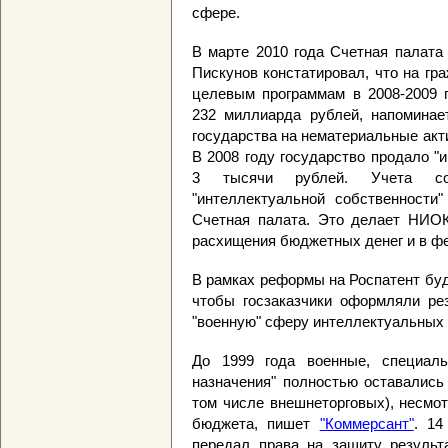
сфере.
В марте 2010 года Счетная палата
Пискунов констатировал, что на г
целевым программам в 2008-2009 
232 миллиарда рублей, напомина
государства на нематериальные акт
В 2008 году государство продало "
3 тысячи рублей. Учета со
"интеллектуальной собственности"
Счетная палата. Это делает НИО
расхищения бюджетных денег и в фе
В рамках реформы на Роспатент буд
чтобы госзаказчики оформляли ре
"военную" сферу интеллектуальных 
До 1999 года военные, специаль
назначения" полностью оставались
том числе внешнеторговых), несмо
бюджета, пишет
"Коммерсант"
. 14
передал права на защиту результ