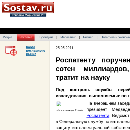
|
|
|
|
|
Медиа
Реклама
Брендинг
Маркетинг
Бизнес
Политика и эконом
Карта
25.05.2011
рекламного
рынка
Роспатенту поруче
сотен миллиардов
тратит на науку
Под контроль службы перей
исследования, выполняемые по г
На вчерашнем засед
президент Медве
Иллюстрация Fotolia
Роспатента
. Ведомст
в Федеральную службу по интеллект
защиту интеллектуальной собствен