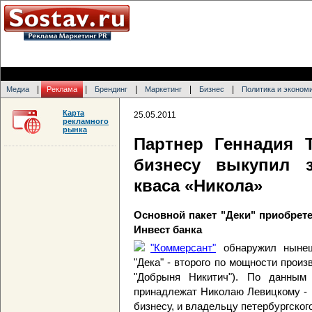
|
|
|
|
|
Медиа
Реклама
Брендинг
Маркетинг
Бизнес
Политика и эконом
Карта
25.05.2011
рекламного
рынка
Партнер Геннадия 
бизнесу выкупил 
кваса «Никола»
Основной пакет "Деки" приобрет
Инвест банка
"Коммерсант"
обнаружил нынеш
"Дека" - второго по мощности произ
"Добрыня Никитич"). По данным 
принадлежат Николаю Левицкому - 
бизнесу, и владельцу петербургског