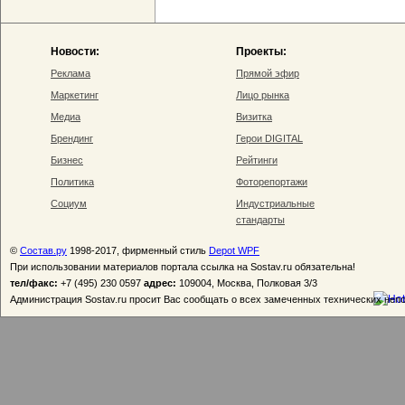
Новости:
Проекты:
Реклама
Прямой эфир
Маркетинг
Лицо рынка
Медиа
Визитка
Брендинг
Герои DIGITAL
Бизнес
Рейтинги
Политика
Фоторепортажи
Социум
Индустриальные
стандарты
©
Состав.ру
1998-2017, фирменный стиль
Depot WPF
При использовании материалов портала ссылка на Sostav.ru обязательна!
тел/факс:
+7 (495) 230 0597
адрес:
109004, Москва, Полковая 3/3
Администрация Sostav.ru просит Вас сообщать о всех замеченных технических неп