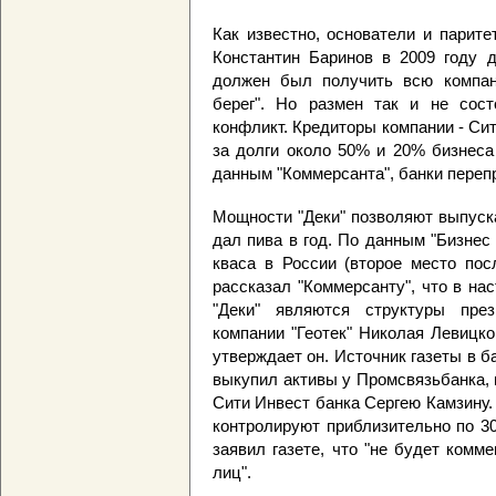
Как известно, основатели и парит
Константин Баринов в 2009 году д
должен был получить всю компан
берег". Но размен так и не сост
конфликт. Кредиторы компании - Си
за долги около 50% и 20% бизнеса
данным "Коммерсанта", банки перепр
Мощности "Деки" позволяют выпуск
дал пива в год. По данным "Бизнес
кваса в России (второе место пос
рассказал "Коммерсанту", что в н
"Деки" являются структуры пре
компании "Геотек" Николая Левицк
утверждает он. Источник газеты в б
выкупил активы у Промсвязьбанка, 
Сити Инвест банка Сергею Камзину.
контролируют приблизительно по 3
заявил газете, что "не будет ком
лиц".