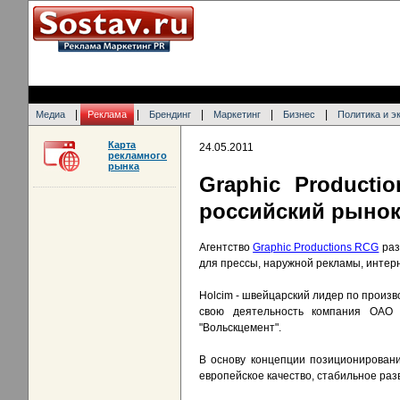
|
|
|
|
|
Медиа
Реклама
Брендинг
Маркетинг
Бизнес
Политика и э
Карта
24.05.2011
рекламного
рынка
Graphic Product
российский рыно
Агентство
Graphic Productions RCG
раз
для прессы, наружной рекламы, интер
Holcim - швейцарский лидер по произв
свою деятельность компания ОАО
"Вольскцемент".
В основу концепции позиционировани
европейское качество, стабильное разв