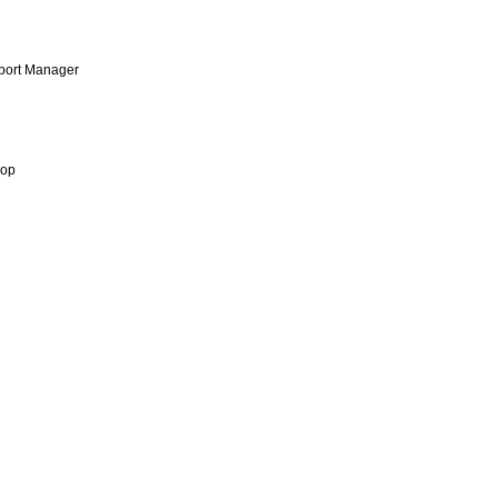
port Manager
тор