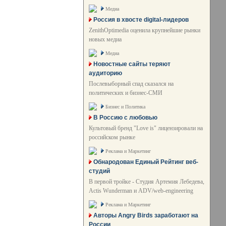
Медиа
Россия в хвосте digital-лидеров
ZenithOptimedia оценила крупнейшие рынки
новых медиа
Медиа
Новостные сайты теряют
аудиторию
Послевыборный спад сказался на
политических и бизнес-СМИ
Бизнес и Политика
В Россию с любовью
Культовый бренд "Love is" лицензировали на
российском рынке
Реклама и Маркетинг
Обнародован Единый Рейтинг веб-
студий
В первой тройке - Студия Артемия Лебедева,
Actis Wunderman и ADV/web-engineering
Реклама и Маркетинг
Авторы Angry Birds заработают на
России