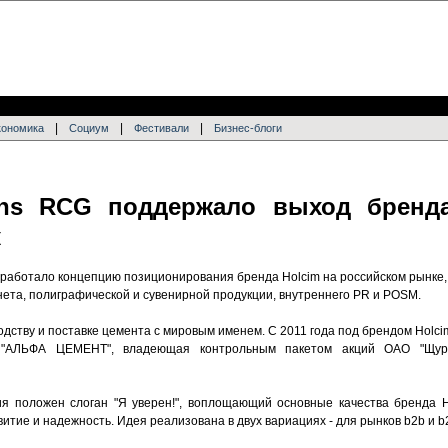
|
|
|
кономика
Социум
Фестивали
Бизнес-блоги
ions RCG поддержало выход бренд
к
работало концепцию позиционирования бренда Holcim на российском рынке, 
нета, полиграфической и сувенирной продукции, внутреннего PR и POSM.
одству и поставке цемента с мировым именем. С 2011 года под брендом Holc
 "АЛЬФА ЦЕМЕНТ", владеющая контрольным пакетом акций ОАО "Щур
я положен слоган "Я уверен!", воплощающий основные качества бренда H
итие и надежность. Идея реализована в двух вариациях - для рынков b2b и b