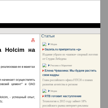
Статьи
Медиа
а Holcim на
Gazeta.ru припрятала «g»
Издание убрало из «шапки» спорный логотип
от Студии Лебедева
Реклама и Маркетинг
реализовав ее в макетах
Елена Чувахина: Мы будем растить
свои кадры
im начинает осуществлять
Глава российского офиса FITCH о планах
овский цемент" и ОАО
развития агентства в регионе
Медиа
RTB готовит наступление
olcim, - успешный опыт,
Технология к 2015 году займет 18%
2с.
российского рынка интернет-рекламы