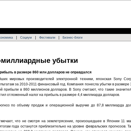
|
|
|
кономика
Социум
Фестивали
Бизнес-блоги
омиллиардные убытки
прибыль в размере 860 млн долларов не оправдался
йших мировых производителей электронной техники, японская Sony Corp
льтатам за 2010-2011 финансовый год. Компания понесла убытки в размере 
й прибыли в 860 миллионов долларов. В Sony считают, что такие значите
латил отложенный налог на прибыль в размере 4,4 миллиарда долларов.
рогноз по объему продаж и операционной выручке до 87,8 миллиарда до
тмечает, что не смотря на землетрясение, произошедшее в Японии 11 ма
тогам года останутся приблизительно на уровне февральских прогнозов. Та