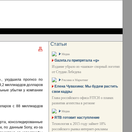
Статьи
Медиа
Gazeta.ru припрятала «g»
Издание убрало из «шапки» спорный логотип
от Студии Лебедева
., ухудшила прогноз по
Реклама и Маркетинг
3,2 миллиардов долларов
Елена Чувахина: Мы будем растить
льные убытки у компании
свои кадры
Глава российского офиса FITCH о планах
развития агентства в регионе
лларов с 88 миллиардов
Медиа
RTB готовит наступление
рта, консолидированные
Технология к 2015 году займет 18%
к, по данным Sony, из-за
российского рынка интернет-рекламы