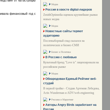
следствия от катастрофы
Медиа
Россия в хвосте digital-лидеров
чивала финансовый год с
ZenithOptimedia оценила крупнейшие рынки
новых медиа
Медиа
Новостные сайты теряют
аудиторию
Послевыборный спад сказался на
политических и бизнес-СМИ
Бизнес и Политика
В Россию с любовью
Культовый бренд "Love is" лицензировали на
российском рынке
Медиа
Обнародован Единый Рейтинг веб-
студий
В первой тройке - Студия Артемия Лебедева,
Actis Wunderman и ADV/web-engineering
Реклама и Маркетинг
Авторы Angry Birds заработают на
России