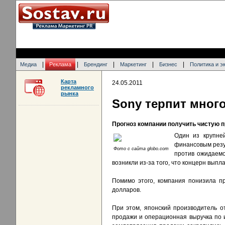
|
|
|
|
|
Медиа
Реклама
Брендинг
Маркетинг
Бизнес
Политика и э
Карта
24.05.2011
рекламного
рынка
Sony терпит мног
Прогноз компании получить чистую 
Один из крупне
финансовым резу
Фото с сайта globo.com
против ожидаемо
возникли из-за того, что концерн вып
Помимо этого, компания понизила п
долларов.
При этом, японский производитель о
продажи и операционная выручка по и