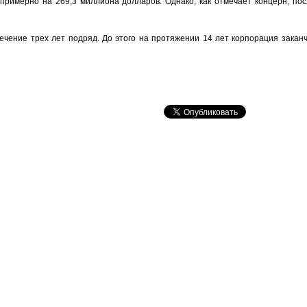
примерно на 269,3 миллиона долларов. Однако, как отмечает концерн, по
ечение трех лет подряд. До этого на протяжении 14 лет корпорация закан