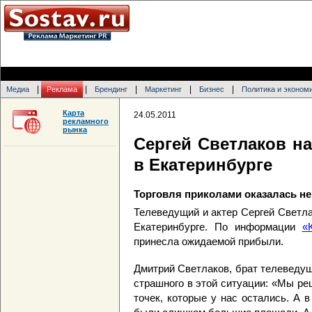
|
|
|
|
|
Медиа
Реклама
Брендинг
Маркетинг
Бизнес
Политика и эконом
Карта
24.05.2011
рекламного
рынка
Сергей Светлаков н
в Екатеринбурге
Торговля приколами оказалась н
Телеведущий и актер Сергей Светла
Екатеринбурге. По информации
«
принесла ожидаемой прибыли.
Дмитрий Светлаков, брат телеведущ
страшного в этой ситуации: «Мы ре
точек, которые у нас остались. А 