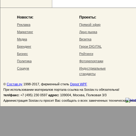
Новости:
Проекты:
Реклама
Прямой эфир
Маркетинг
Лицо рынка
Медиа
Визитка
Брендинг
Герои DIGITAL
Бизнес
Рейтинги
Политика
Фоторепортажи
Социум
Индустриальные
стандарты
©
Состав.ру
1998-2017, фирменный стиль
Depot WPF
При использовании материалов портала ссылка на Sostav.ru обязательна!
тел/факс:
+7 (495) 230 0597
адрес:
109004, Москва, Полковая 3/3
Администрация Sostav.ru просит Вас сообщать о всех замеченных технических неп