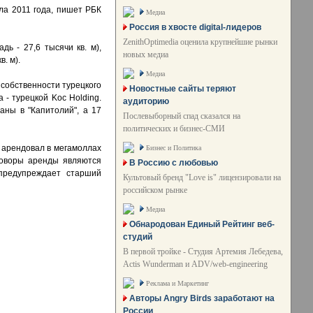
ла 2011 года, пишет РБК
Медиа
Россия в хвосте digital-лидеров
ZenithOptimedia оценила крупнейшие рынки
ь - 27,6 тысячи кв. м),
новых медиа
. м).
Медиа
 собственности турецкого
Новостные сайты теряют
 - турецкой Koc Holding.
аудиторию
ны в "Капитолий", а 17
Послевыборный спад сказался на
политических и бизнес-СМИ
р арендовал в мегамоллах
Бизнес и Политика
говоры аренды являются
В Россию с любовью
 предупреждает старший
Культовый бренд "Love is" лицензировали на
российском рынке
Медиа
Обнародован Единый Рейтинг веб-
студий
В первой тройке - Студия Артемия Лебедева,
Actis Wunderman и ADV/web-engineering
Реклама и Маркетинг
Авторы Angry Birds заработают на
России