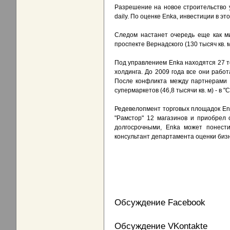
Разрешение на новое строительство у
daily. По оценке Enka, инвестиции в э
Следом настанет очередь еще как ми
проспекте Вернадского (130 тысяч кв. м
Под управлением Enka находятся 27 то
холдинга. До 2009 года все они рабо
После конфликта между партнерами 
супермаркетов (46,8 тысячи кв. м) - в "
Редевелопмент торговых площадок Enk
"Рамстор" 12 магазинов и приобрел 
долгосрочными, Enka может понест
консультант департамента оценки биз
Обсуждение Facebook
Обсуждение VKontakte