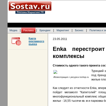
|
|
|
|
|
Медиа
Реклама
Брендинг
Маркетинг
Бизнес
Политика и э
Карта
23.05.2011
рекламного
рынка
Enka перестрои
комплексы
Стоимость одного такого проекта со
Турецкий 
под бренд
Иллюстрация с ресурса toshop.ru
жилые пл
Как следует из отчетности Enka, впер
пойдет мегамолл "Капитолий" площ
многофункциональный комплекс общей п
жилье - 16,55 тысячи кв. м и парковка 