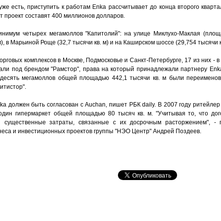
же есть, приступить к работам Enka рассчитывает до конца второго кварта
тот проект составят 400 миллионов долларов.
нимум четырех мегамоллов "Капитолий": на улице Миклухо-Маклая (площад
), в Марьиной Роще (32,7 тысячи кв. м) и на Каширском шоссе (29,754 тысячи кв
рговых комплексов в Москве, Подмосковье и Санкт-Петербурге, 17 из них - в
тали под брендом "Рамстор", права на который принадлежали партнеру Enka
десять мегамоллов общей площадью 442,1 тысячи кв. м были переименова
Ситистор".
a должен быть согласован с Auchan, пишет РБК daily. В 2007 году ритейле
один гипермаркет общей площадью 80 тысяч кв. м. "Учитывая то, что до
и существенные затраты, связанные с их досрочным расторжением", -
неса и инвестиционных проектов группы "НЭО Центр" Андрей Поздеев.