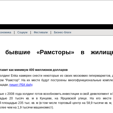
|
|
|
кономика
Социум
Фестивали
Бизнес-блоги
т бывшие «Рамсторы» в жилищ
ставит как минимум 400 миллионов долларов
холдинг Enka намерен снести некоторые из своих московких гипермаркетов,
ом "Рамстор". На их месте будут построены многофункциональные компле
ощади,
пишет РБК daily
.
вые с 2008 года холдинг готов возобновить инвестиции в свой девелопмент в
адью 20 тысяч кв. м в Кунцеве, на Ярцевской улице. На его месте 
лощадью 235 тыс. кв. м (в том числе торговый центр на 58,9 тысячи кв. м, о
более чем на 1,9 тысячи машиномест).