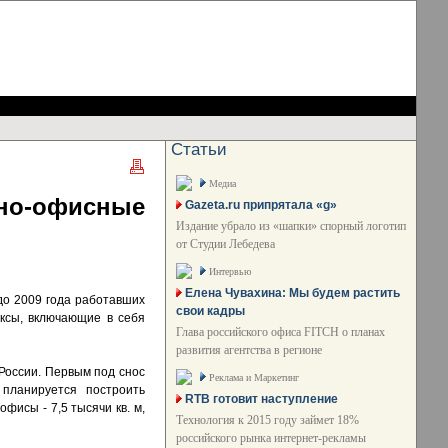
Статьи
Медиа
но-офисные
Gazeta.ru припрятала «g»
Издание убрало из «шапки» спорный логотип
от Студии Лебедева
Интервью
Елена Чувахина: Мы будем растить
 до 2009 года работавших
свои кадры
ксы, включающие в себя
Глава российского офиса FITCH о планах
развития агентства в регионе
 России. Первым под снос
Реклама и Маркетинг
планируется построить
RTB готовит наступление
фисы - 7,5 тысячи кв. м,
Технология к 2015 году займет 18%
российского рынка интернет-рекламы