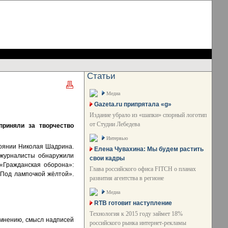
Статьи
Медиа
Gazeta.ru припрятала «g»
Издание убрало из «шапки» спорный логотип
от Студии Лебедева
приняли за творчество
Интервью
тоянии Николая Шадрина.
Елена Чувахина: Мы будем растить
 журналисты обнаружили
свои кадры
«Гражданская оборона»:
Глава российского офиса FITCH о планах
/ Под лампочкой жёлтой».
развития агентства в регионе
Медиа
RTB готовит наступление
Технология к 2015 году займет 18%
 мнению, смысл надписей
российского рынка интернет-рекламы