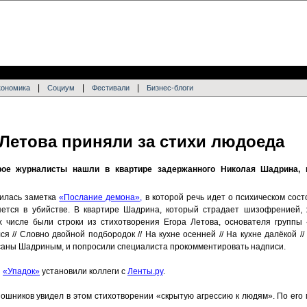
|
|
|
кономика
Социум
Фестивали
Бизнес-блоги
 Летова приняли за стихи людоеда
орое журналисты нашли в квартире задержанного Николая Шадрина, 
вилась заметка
«Послание демона»,
в которой речь идет о психическом сос
ется в убийстве. В квартире Шадрина, который страдает шизофренией,
 числе были строки из стихотворения Егора Летова, основателя группы 
я // Словно двойной подбородок // На кухне осенней // На кухне далёкой /
саны Шадриным, и попросили специалиста прокомментировать надписи.
я
«Упадок»
установили коллеги с
Ленты.ру
.
ошников увидел в этом стихотворении «скрытую агрессию к людям». По его