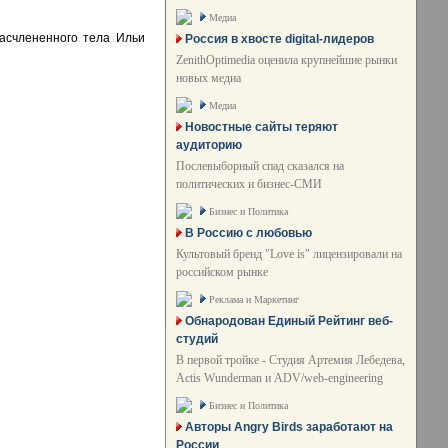
Медиа
асчлененного тела Ильи
Россия в хвосте digital-лидеров
ZenithOptimedia оценила крупнейшие рынки
новых медиа
Медиа
Новостные сайты теряют
аудиторию
Послевыборный спад сказался на
политических и бизнес-СМИ
Бизнес и Политика
В Россию с любовью
Культовый бренд "Love is" лицензировали на
российском рынке
Реклама и Маркетинг
Обнародован Единый Рейтинг веб-
студий
В первой тройке - Студия Артемия Лебедева,
Actis Wunderman и ADV/web-engineering
Бизнес и Политика
Авторы Angry Birds заработают на
России