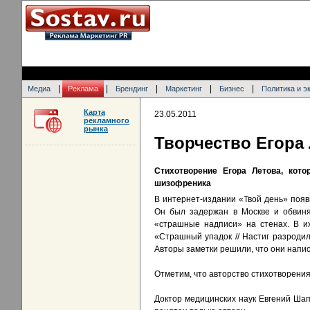
|
|
|
|
|
Медиа
Реклама
Брендинг
Маркетинг
Бизнес
Политика и э
Карта
23.05.2011
рекламного
рынка
Творчество Егора
Стихотворение Егора Летова, кот
шизофреника
В интернет-издании «Твой день» поя
Он был задержан в Москве и обвиня
«страшные надписи» на стенах. В их
«Страшный упадок // Настиг разродилс
Авторы заметки решили, что они напи
Отметим, что авторство стихотворени
Доктор медицинских наук Евгений Шап