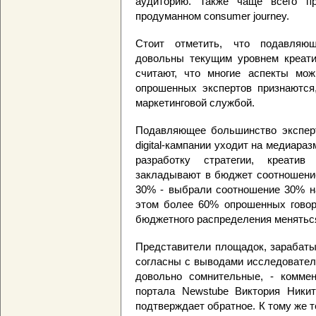
аудиторию. Также чаще всего пр
продуманном consumer journey.
Стоит отметить, что подавляющ
довольны текущим уровнем креати
считают, что многие аспекты м
опрошенных экспертов признаются,
маркетинговой службой.
Подавляющее большинство эксперт
digital-кампании уходит на медиара
разработку стратегии, креатив
закладывают в бюджет соотношение
30% - выбрали соотношение 30% на
этом более 60% опрошенных говоря
бюджетного распределения меняться
Представители площадок, зарабаты
согласны с выводами исследовател
довольно сомнительные, - комме
портала Newstube Виктория Ники
подтверждает обратное. К тому же т