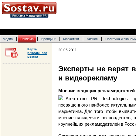
|
|
|
|
|
Медиа
Реклама
Брендинг
Маркетинг
Бизнес
Политика и эконом
Карта
20.05.2011
рекламного
рынка
Эксперты не верят
и видеорекламу
Мнение ведущих рекламодателей о
Агентство PR Technologies п
посвященного наиболее актуальным
маркетинга. Для того чтобы выявить
мнение пятидесяти респондентов, 
крупнейших рекламодателей в Росси
Согласно полученным данным, рын