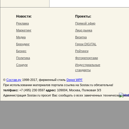
Новости:
Проекты:
Реклама
Прямой эфир
Маркетинг
Лицо рынка
Медиа
Визитка
Брендинг
Герои DIGITAL
Бизнес
Рейтинги
Политика
Фоторепортажи
Социум
Индустриальные
стандарты
©
Состав.ру
1998-2017, фирменный стиль
Depot WPF
При использовании материалов портала ссылка на Sostav.ru обязательна!
тел/факс:
+7 (495) 230 0597
адрес:
109004, Москва, Полковая 3/3
Администрация Sostav.ru просит Вас сообщать о всех замеченных технических неп