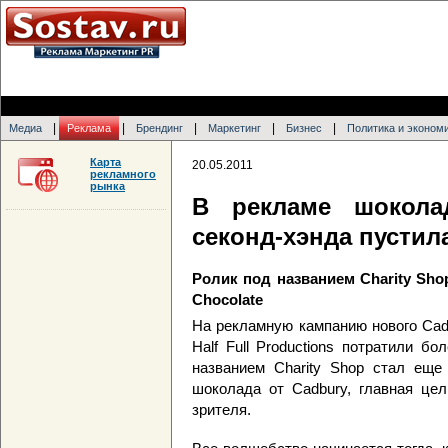
|
|
|
|
|
Медиа
Реклама
Брендинг
Маркетинг
Бизнес
Политика и эконом
Карта
20.05.2011
рекламного
рынка
В рекламе шокола
секонд-хэнда пустил
Ролик под названием Charity Shop
Chocolate
На рекламную кампанию нового Cadbu
Half Full Productions потратили б
названием Charity Shop стал еще
шоколада от Cadbury, главная цел
зрителя.