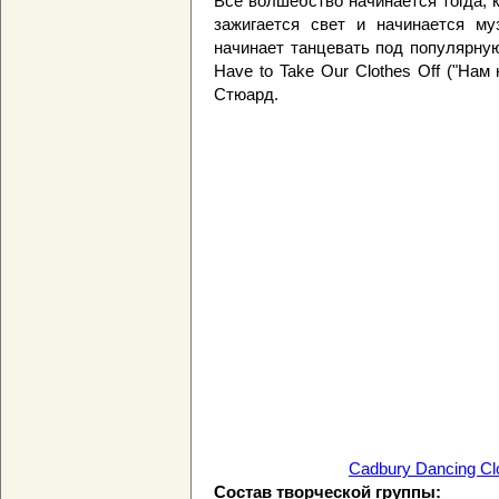
Все волшебство начинается тогда, 
зажигается свет и начинается м
начинает танцевать под популярну
Have to Take Our Clothes Off ("На
Стюард.
Cadbury Dancing C
Состав творческой группы: