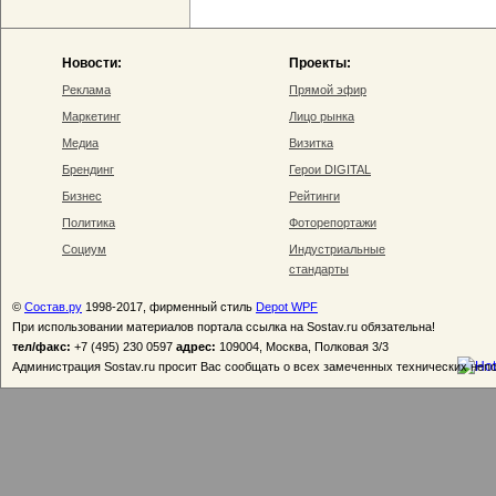
Новости:
Проекты:
Реклама
Прямой эфир
Маркетинг
Лицо рынка
Медиа
Визитка
Брендинг
Герои DIGITAL
Бизнес
Рейтинги
Политика
Фоторепортажи
Социум
Индустриальные
стандарты
©
Состав.ру
1998-2017, фирменный стиль
Depot WPF
При использовании материалов портала ссылка на Sostav.ru обязательна!
тел/факс:
+7 (495) 230 0597
адрес:
109004, Москва, Полковая 3/3
Администрация Sostav.ru просит Вас сообщать о всех замеченных технических неп