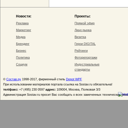
Новости:
Проекты:
Реклама
Прямой эфир
Маркетинг
Лицо рынка
Медиа
Визитка
Брендинг
Герои DIGITAL
Бизнес
Рейтинги
Политика
Фоторепортажи
Социум
Индустриальные
стандарты
©
Состав.ру
1998-2017, фирменный стиль
Depot WPF
При использовании материалов портала ссылка на Sostav.ru обязательна!
тел/факс:
+7 (495) 230 0597
адрес:
109004, Москва, Полковая 3/3
Администрация Sostav.ru просит Вас сообщать о всех замеченных технических неп