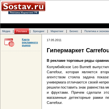
|
|
|
|
|
Медиа
Реклама
Брендинг
Маркетинг
Бизнес
Политика и эконом
Карта
17.05.2011
рекламного
рынка
Гипермаркет Carrefo
В рекламе торговые ряды сравн
Колумбийское Leo Burnett выпустил
Carrefour, которая является вто
агентством стояла задача показ
универмага отличаются своей непре
решили поставить знак равенства м
и фруктами. Причем сделали это
магазинные детекторные рамки п
Carrefour.