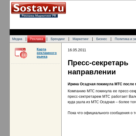
|
|
|
|
|
Медиа
Реклама
Брендинг
Маркетинг
Бизнес
Политика и э
Карта
16.05.2011
рекламного
рынка
Пресс-секрета
направлении
Ирина Осадчая покинула МТС после 
Компанию МТС покинула ее пресс-секр
пресс-сектретарем МТС работает Валер
куда ушла из МТС Осадчая – более тог
Пока что официального сообщения о т