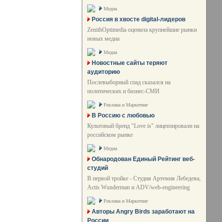
Медиа
Россия в хвосте digital-лидеров
ZenithOptimedia оценила крупнейшие рынки
новых медиа
Медиа
Новостные сайты теряют
аудиторию
Послевыборный спад сказался на
политических и бизнес-СМИ
Реклама и Маркетинг
В Россию с любовью
Культовый бренд "Love is" лицензировали на
российском рынке
Медиа
Обнародован Единый Рейтинг веб-
студий
В первой тройке - Студия Артемия Лебедева,
Actis Wunderman и ADV/web-engineering
Реклама и Маркетинг
Авторы Angry Birds заработают на
России