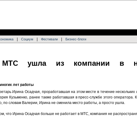
|
|
|
кономика
Социум
Фестивали
Бизнес-блоги
рь МТС ушла из компании в не
многих лет работы
етарь Ирина Осадчая, проработавшая на этом месте в течение нескольких 
ия Кузьменко, ранее также работавшая в пресс-службе этого оператора. Ку
о, по словам Валерии, Ирина не сменила место работы, а просто ушла.
ом, что Ирина Осадчая больше не работает в МТС, компания не распростран