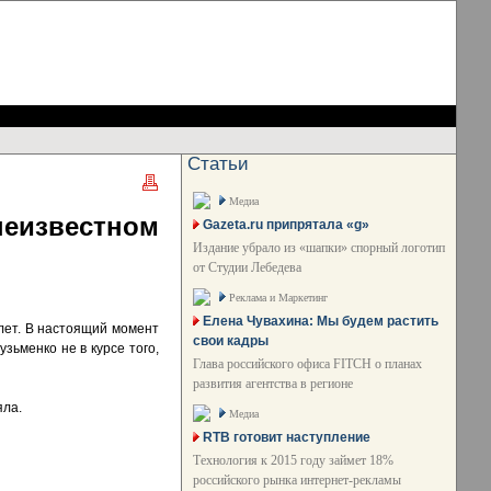
Статьи
Медиа
известном
Gazeta.ru припрятала «g»
Издание убрало из «шапки» спорный логотип
от Студии Лебедева
Реклама и Маркетинг
Елена Чувахина: Мы будем растить
лет. В настоящий момент
свои кадры
зьменко не в курсе того,
Глава российского офиса FITCH о планах
развития агентства в регионе
яла.
Медиа
RTB готовит наступление
Технология к 2015 году займет 18%
российского рынка интернет-рекламы