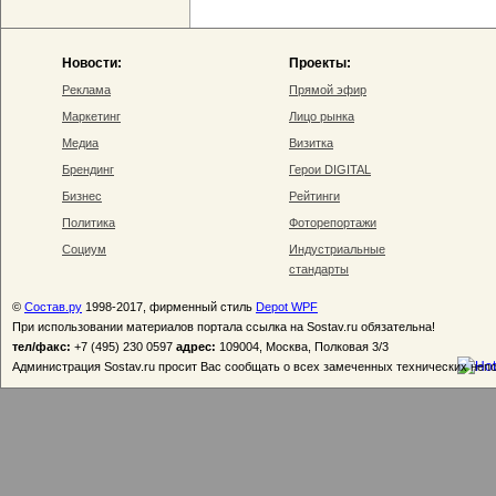
Новости:
Проекты:
Реклама
Прямой эфир
Маркетинг
Лицо рынка
Медиа
Визитка
Брендинг
Герои DIGITAL
Бизнес
Рейтинги
Политика
Фоторепортажи
Социум
Индустриальные
стандарты
©
Состав.ру
1998-2017, фирменный стиль
Depot WPF
При использовании материалов портала ссылка на Sostav.ru обязательна!
тел/факс:
+7 (495) 230 0597
адрес:
109004, Москва, Полковая 3/3
Администрация Sostav.ru просит Вас сообщать о всех замеченных технических неп