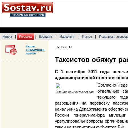
|
|
|
|
|
Медиа
Реклама
Брендинг
Маркетинг
Бизнес
Политика и эконом
Карта
16.05.2011
рекламного
рынка
Таксистов обяжут р
С 1 сентября 2011 года нелега
административной ответственнос
Согласно Феде
отдельные за
С сайта travelnetplanet.com
текущего год
разрешения на перевозку пассаж
начальника Департамента обеспече
России генерал-майора милици
урегулированы вопросы организаци
такси на территории субъектов РФ.