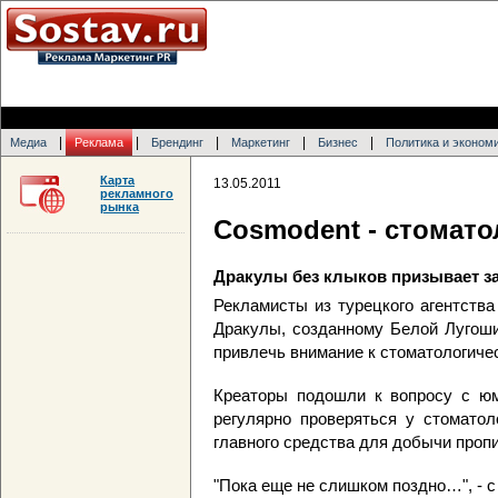
|
|
|
|
|
Медиа
Реклама
Брендинг
Маркетинг
Бизнес
Политика и эконом
Карта
13.05.2011
рекламного
рынка
Cosmodent - стомат
Дракулы без клыков призывает за
Рекламисты из турецкого агентства
Дракулы, созданному Белой Лугоши
привлечь внимание к стоматологиче
Креаторы подошли к вопросу с юм
регулярно проверяться у стоматол
главного средства для добычи пропи
"Пока еще не слишком поздно…", - с