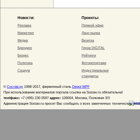
Новости:
Проекты:
Реклама
Прямой эфир
Маркетинг
Лицо рынка
Медиа
Визитка
Брендинг
Герои DIGITAL
Бизнес
Рейтинги
Политика
Фоторепортажи
Социум
Индустриальные
стандарты
©
Состав.ру
1998-2017, фирменный стиль
Depot WPF
При использовании материалов портала ссылка на Sostav.ru обязательна!
тел/факс:
+7 (495) 230 0597
адрес:
109004, Москва, Полковая 3/3
Администрация Sostav.ru просит Вас сообщать о всех замеченных технических неп