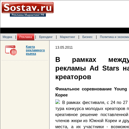
|
|
|
|
|
Медиа
Реклама
Брендинг
Маркетинг
Бизнес
Политика и эконом
Карта
13.05.2011
рекламного
рынка
В рамках междун
рекламы Ad Stars н
креаторов
Финальное соревнование Young 
Корее
В рамках фестиваля, с 24 по 27 
тура конкурса молодых креаторов п
креативное решение поставленной
членов жюри из Южной Кореи и дру
места, а их участники - возможн