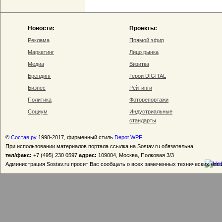
Новости:
Проекты:
Реклама
Прямой эфир
Маркетинг
Лицо рынка
Медиа
Визитка
Брендинг
Герои DIGITAL
Бизнес
Рейтинги
Политика
Фоторепортажи
Социум
Индустриальные
стандарты
©
Состав.ру
1998-2017, фирменный стиль
Depot WPF
При использовании материалов портала ссылка на Sostav.ru обязательна!
тел/факс:
+7 (495) 230 0597
адрес:
109004, Москва, Полковая 3/3
Администрация Sostav.ru просит Вас сообщать о всех замеченных технических неп