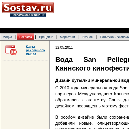
|
|
|
|
|
Медиа
Реклама
Брендинг
Маркетинг
Бизнес
Политика и эконом
Карта
12.05.2011
рекламного
рынка
Вода San Pelleg
Каннского кинофест
Дизайн бутылки минеральной воды 
С 2010 года минеральная вода San 
партнеров Международного Каннско
обратилась к агентству Cartils д
дизайном, посвященным этому фест
В особом дизайне были сохранен
добавили новые, олицетворяющ