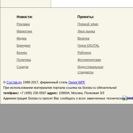
Новости:
Проекты:
Реклама
Прямой эфир
Маркетинг
Лицо рынка
Медиа
Визитка
Брендинг
Герои DIGITAL
Бизнес
Рейтинги
Политика
Фоторепортажи
Социум
Индустриальные
стандарты
©
Состав.ру
1998-2017, фирменный стиль
Depot WPF
При использовании материалов портала ссылка на Sostav.ru обязательна!
тел/факс:
+7 (495) 230 0597
адрес:
109004, Москва, Полковая 3/3
Администрация Sostav.ru просит Вас сообщать о всех замеченных технических неп