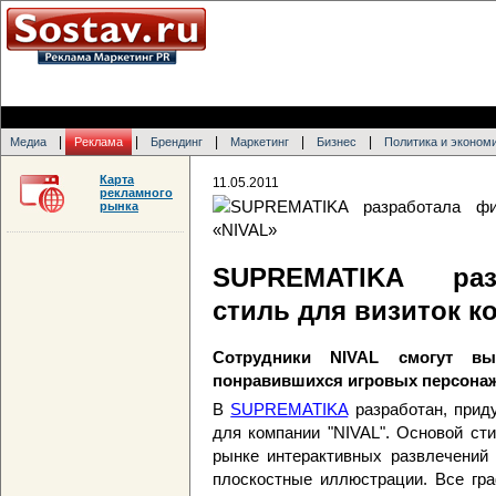
|
|
|
|
|
Медиа
Реклама
Брендинг
Маркетинг
Бизнес
Политика и эконом
Карта
11.05.2011
рекламного
рынка
SUPREMATIKA раз
стиль для визиток к
Сотрудники NIVAL смогут вы
понравившихся игровых персона
В
SUPREMATIKA
разработан, прид
для компании "NIVAL". Основой ст
рынке интерактивных развлечений
плоскостные иллюстрации. Все гр