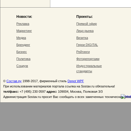
Новости:
Проекты:
Реклама
Прямой эфир
Маркетинг
Лицо рынка
Медиа
Визитка
Брендинг
Герои DIGITAL
Бизнес
Рейтинги
Политика
Фоторепортажи
Социум
Индустриальные
стандарты
©
Состав.ру
1998-2017, фирменный стиль
Depot WPF
При использовании материалов портала ссылка на Sostav.ru обязательна!
тел/факс:
+7 (495) 230 0597
адрес:
109004, Москва, Полковая 3/3
Администрация Sostav.ru просит Вас сообщать о всех замеченных технических неп