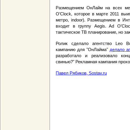
Размещением ОнЛайм на всех мед
O’Clock, которое в марте 2011 вы
метро, indoor). Размещением в Ин
входит в группу Aegis. Ad O’Clo
тактическое ТВ планирование, но з
Ролик сделало агентство Leo B
кампанию для "ОнЛайма"
делало а
разработало и реализовало ко
свинью?" Рекламная кампания прохо
Павел Рябиков, Sostav.ru