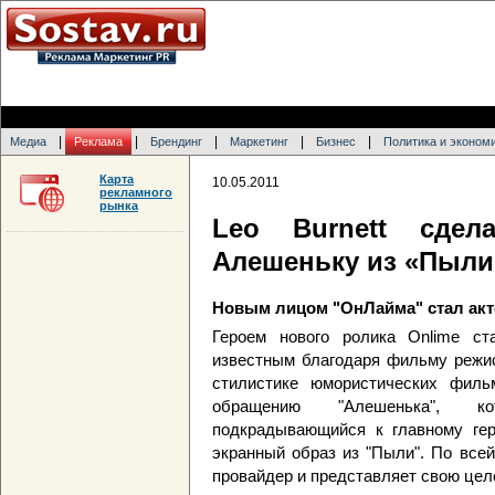
|
|
|
|
|
Медиа
Реклама
Брендинг
Маркетинг
Бизнес
Политика и эконом
Карта
10.05.2011
рекламного
рынка
Leo Burnett сдел
Алешеньку из «Пыли
Новым лицом "ОнЛайма" стал акт
Героем нового ролика Onlime ст
известным благодаря фильму режис
стилистике юмористических филь
обращению "Алешенька", кот
подкрадывающийся к главному гер
экранный образ из "Пыли". По всей
провайдер и представляет свою це