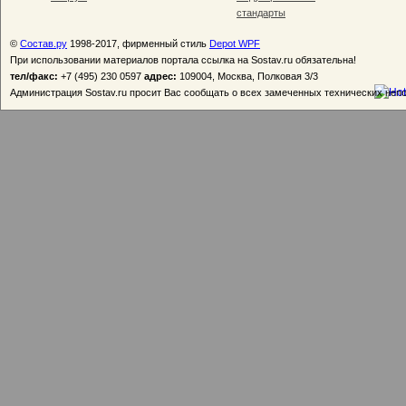
стандарты
©
Состав.ру
1998-2017, фирменный стиль
Depot WPF
При использовании материалов портала ссылка на Sostav.ru обязательна!
тел/факс:
+7 (495) 230 0597
адрес:
109004, Москва, Полковая 3/3
Администрация Sostav.ru просит Вас сообщать о всех замеченных технических неп