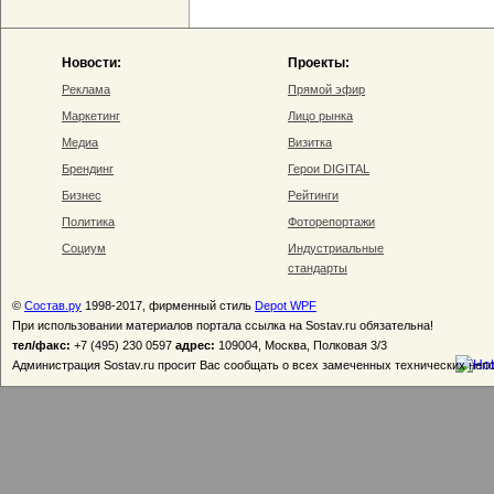
Новости:
Проекты:
Реклама
Прямой эфир
Маркетинг
Лицо рынка
Медиа
Визитка
Брендинг
Герои DIGITAL
Бизнес
Рейтинги
Политика
Фоторепортажи
Социум
Индустриальные
стандарты
©
Состав.ру
1998-2017, фирменный стиль
Depot WPF
При использовании материалов портала ссылка на Sostav.ru обязательна!
тел/факс:
+7 (495) 230 0597
адрес:
109004, Москва, Полковая 3/3
Администрация Sostav.ru просит Вас сообщать о всех замеченных технических неп