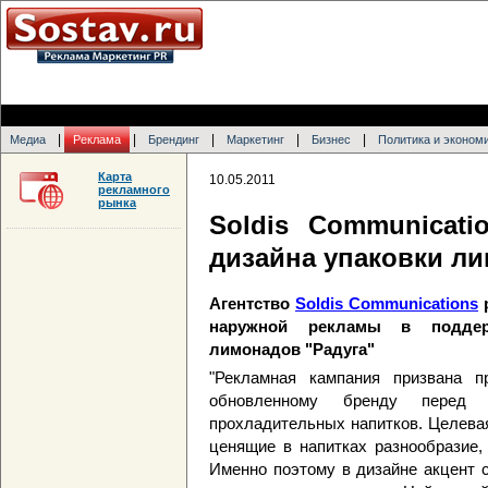
|
|
|
|
|
Медиа
Реклама
Брендинг
Маркетинг
Бизнес
Политика и эконом
Карта
10.05.2011
рекламного
рынка
Soldis Communicati
дизайна упаковки ли
Агентство
Soldis Communications
р
наружной рекламы в поддерж
лимонадов "Радуга"
"Рекламная кампания призвана п
обновленному бренду перед 
прохладительных напитков. Целева
ценящие в напитках разнообразие
Именно поэтому в дизайне акцент 