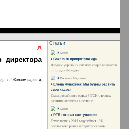
Статьи
Медиа
о директора
Gazeta.ru припрятала «g»
Издание убрало из «шапки» спорный логотип
от Студии Лебедева
Реклама и Маркетинг
ждения! Желаем радости,
Елена Чувахина: Мы будем растить
свои кадры
Глава российского офиса FITCH о планах
развития агентства в регионе
Медиа
RTB готовит наступление
Технология к 2015 году займет 18%
российского рынка интернет-рекламы