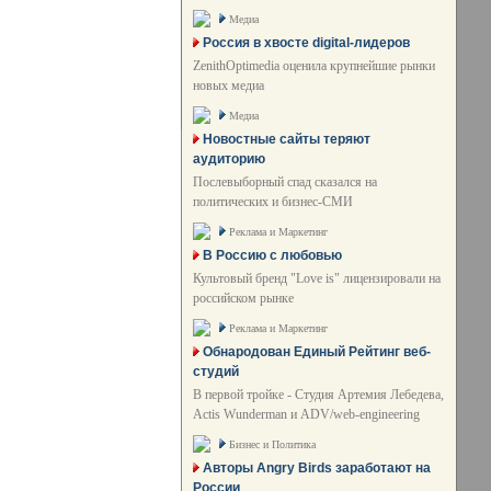
Медиа
Россия в хвосте digital-лидеров
ZenithOptimedia оценила крупнейшие рынки
новых медиа
Медиа
Новостные сайты теряют
аудиторию
Послевыборный спад сказался на
политических и бизнес-СМИ
Реклама и Маркетинг
В Россию с любовью
Культовый бренд "Love is" лицензировали на
российском рынке
Реклама и Маркетинг
Обнародован Единый Рейтинг веб-
студий
В первой тройке - Студия Артемия Лебедева,
Actis Wunderman и ADV/web-engineering
Бизнес и Политика
Авторы Angry Birds заработают на
России