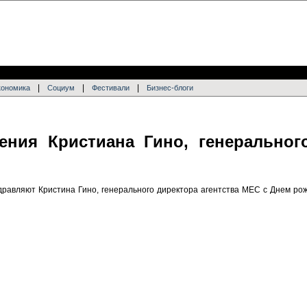
|
|
|
кономика
Социум
Фестивали
Бизнес-блоги
ения Кристиана Гино, генеральног
дравляют Кристина Гино, генерального директора агентства MEC с Днем ро