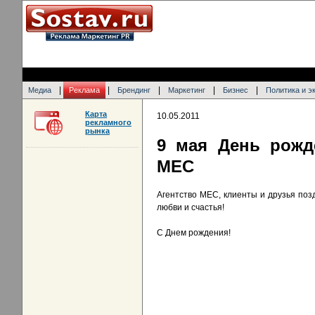
|
|
|
|
|
Медиа
Реклама
Брендинг
Маркетинг
Бизнес
Политика и э
Карта
10.05.2011
рекламного
рынка
9 мая День рожд
MEC
Агентство MEC, клиенты и друзья поз
любви и счастья!
С Днем рождения!