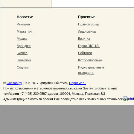
Новости:
Проекты:
Реклама
Прямой эфир
Маркетинг
Лицо рынка
Медиа
Визитка
Брендинг
Герои DIGITAL
Бизнес
Рейтинги
Политика
Фоторепортажи
Социум
Индустриальные
стандарты
©
Состав.ру
1998-2017, фирменный стиль
Depot WPF
При использовании материалов портала ссылка на Sostav.ru обязательна!
тел/факс:
+7 (495) 230 0597
адрес:
109004, Москва, Полковая 3/3
Администрация Sostav.ru просит Вас сообщать о всех замеченных технических неп