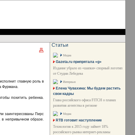
Статьи
Медиа
Gazeta.ru припрятала «g»
Издание убрало из «шапки» спорный логотип
от Студии Лебедева
исполнит главную роль в
Интервью
а Фурмана.
Елена Чувахина: Мы будем растить
свои кадры
тобы похитить ребенка.
Глава российского офиса FITCH о планах
развития агентства в регионе
ыли заинтересованы Пирс
Медиа
а в непривычном образе.
RTB готовит наступление
Технология к 2015 году займет 18%
российского рынка интернет-рекламы