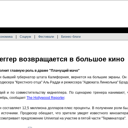
|
|
|
кономика
Социум
Фестивали
Бизнес-блоги
ггер возвращается в большое кино
лнит главную роль в драме "Плачущий мачо"
 и бывший губернатор штата Калифорния, вернется на большие экраны. Он 
одюсера "Крестного отца" Аль Радди и режиссера "Адвоката Линкольна" Брэд
ей и по совместительству киднеппера. По сценарию тренера нанимают, ч
тябрь, сообщает
The Hollywood Reporter
.
и составляет 12,5 миллиона долларов плюс проценты. В получении роли б
 источники. Продюсер обещает, что зрители увидят известного киноактер
ссматривает предложение Universal на участие в пятой части "Терминатора".