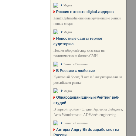
Медиа
Россия в хвосте digital-лидеров
ZenithOptimedia оценила крупнейшие рынки
новых медиа
Медиа
Новостные сайты теряют
аудиторию
Послевыборный спад сказался на
политических и бизнес-СМИ
Бизнес и Политика
В Россию с любовью
Культовый бренд "Love is" лицензировали на
российском рынке
Медиа
Обнародован Единый Рейтинг веб-
студий
В первой тройке - Студия Артемия Лебедева,
Actis Wunderman и ADV/web-engineering
Бизнес и Политика
Авторы Angry Birds заработают на
России