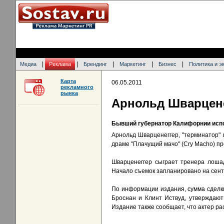
|
|
|
|
|
Медиа
Реклама
Брендинг
Маркетинг
Бизнес
Политика и э
Карта
06.05.2011
рекламного
рынка
Арнольд Шварцене
Бывший губернатор Калифорнии испо
Арнольд Шварценеггер, "терминатор"
драме "Плачущий мачо" (Cry Macho) пр
Шварценеггер сыграет тренера лошад
Начало съемок запланировано на сен
По информации издания, сумма сделк
Броснан и Клинт Иствуд, утверждают
Издание также сообщает, что актер ра