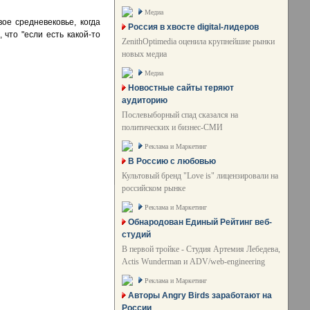
Медиа
ое средневековье, когда
Россия в хвосте digital-лидеров
 что "если есть какой-то
ZenithOptimedia оценила крупнейшие рынки
новых медиа
Медиа
Новостные сайты теряют
аудиторию
Послевыборный спад сказался на
политических и бизнес-СМИ
Реклама и Маркетинг
В Россию с любовью
Культовый бренд "Love is" лицензировали на
российском рынке
Реклама и Маркетинг
Обнародован Единый Рейтинг веб-
студий
В первой тройке - Студия Артемия Лебедева,
Actis Wunderman и ADV/web-engineering
Реклама и Маркетинг
Авторы Angry Birds заработают на
России