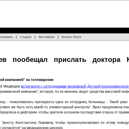
|
|
|
кономика
Социум
Фестивали
Бизнес-блоги
ев пообещал прислать доктора К
ой кампанией" на телевидении
ий Медведев
встречался с сотрудниками московской Детской психоневролог
прививочной кампании", которую, по их мнению, ведут средства массовой ин
зор, - пожаловалась президенту одна из сотрудниц больницы. - Такой ужа
олжен же быть хоть какой-то элементарный контроль". Врач предложила по
еркулеза и дифтерии, чтобы зрители осознали последствия отказа от приви
а Эрнсту, Константину Львовичу, чтобы проконсультировал по этому поводу
е согласятся" на медицинскую цензуру.