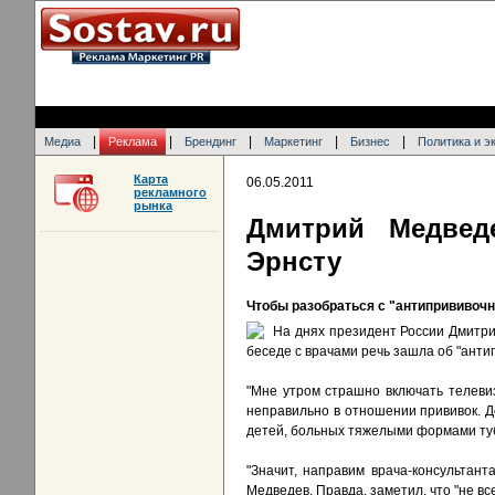
|
|
|
|
|
Медиа
Реклама
Брендинг
Маркетинг
Бизнес
Политика и э
Карта
06.05.2011
рекламного
рынка
Дмитрий Медвед
Эрнсту
Чтобы разобраться с "антипрививочн
На днях президент России Дмитр
беседе с врачами речь зашла об "анти
"Мне утром страшно включать телеви
неправильно в отношении прививок. Д
детей, больных тяжелыми формами туб
"Значит, направим врача-консультант
Медведев. Правда, заметил, что "не вс