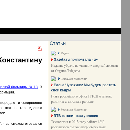
Статьи
Медиа
онстантину
Gazeta.ru припрятала «g»
Издание убрало из «шапки» спорный логотип
от Студии Лебедева
Реклама и Маркетинг
Елена Чувахина: Мы будем растить
ической больницы № 18
. В
свои кадры
формации.
Глава российского офиса FITCH о планах
развития агентства в регионе
с передают и совершенно
казывать по телевидению
Реклама и Маркетинг
вок.
RTB готовит наступление
Технология к 2015 году займет 18%
", - со смехом отозвался
российского рынка интернет-рекламы