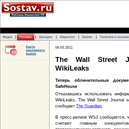
|
|
|
|
|
Медиа
Реклама
Брендинг
Маркетинг
Бизнес
Политика и эконом
Карта
06.05.2011
рекламного
рынка
The Wall Street 
WikiLeaks
Теперь обличительные докум
SafeHouse
Отказавшись использовать информ
WikiLeaks, The Wall Street Journal
сообщает
The Guardian
.
В пресс-релизе WSJ сообщается, ч
считают главным конкуренто