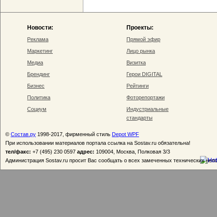
Новости:
Проекты:
Реклама
Прямой эфир
Маркетинг
Лицо рынка
Медиа
Визитка
Брендинг
Герои DIGITAL
Бизнес
Рейтинги
Политика
Фоторепортажи
Социум
Индустриальные
стандарты
©
Состав.ру
1998-2017, фирменный стиль
Depot WPF
При использовании материалов портала ссылка на Sostav.ru обязательна!
тел/факс:
+7 (495) 230 0597
адрес:
109004, Москва, Полковая 3/3
Администрация Sostav.ru просит Вас сообщать о всех замеченных технических неп