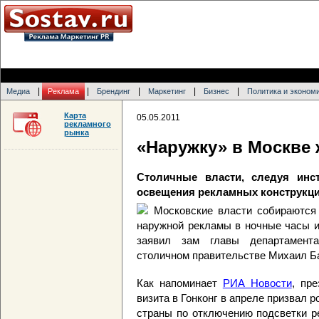
|
|
|
|
|
Медиа
Реклама
Брендинг
Маркетинг
Бизнес
Политика и эконом
Карта
05.05.2011
рекламного
рынка
«Наружку» в Москве 
Столичные власти, следуя инст
освещения рекламных конструкц
Московские власти собираются
наружной рекламы в ночные часы и
заявил зам главы департамента 
столичном правительстве Михаил Б
Как напоминает
РИА Новости
, пр
визита в Гонконг в апреле призвал 
страны по отключению подсветки р