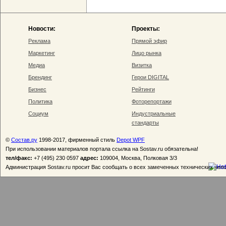
Новости:
Проекты:
Реклама
Прямой эфир
Маркетинг
Лицо рынка
Медиа
Визитка
Брендинг
Герои DIGITAL
Бизнес
Рейтинги
Политика
Фоторепортажи
Социум
Индустриальные
стандарты
©
Состав.ру
1998-2017, фирменный стиль
Depot WPF
При использовании материалов портала ссылка на Sostav.ru обязательна!
тел/факс:
+7 (495) 230 0597
адрес:
109004, Москва, Полковая 3/3
Администрация Sostav.ru просит Вас сообщать о всех замеченных технических неп