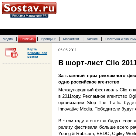
|
|
|
|
|
Медиа
Реклама
Брендинг
Маркетинг
Бизнес
Политика и эконом
Карта
05.05.2011
рекламного
рынка
В шорт-лист Clio 201
За главный приз рекламного фес
одно российское агентство
Международный фестиваль Clio опу
в 2011году. Рекламное агентство Og
организации Stop The Traffic буд
Innovative Media. Победители будут
В этом году агентства будут сорев
релизу фестиваля больше всего раб
Young & Rubicam, BBDO, Ogilvy World