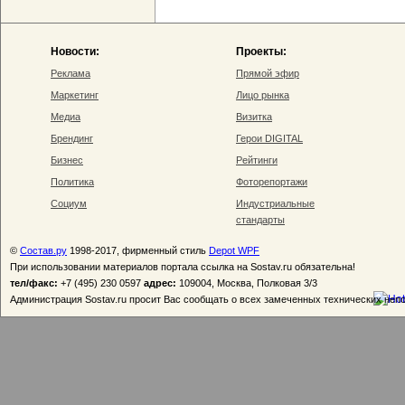
Новости:
Проекты:
Реклама
Прямой эфир
Маркетинг
Лицо рынка
Медиа
Визитка
Брендинг
Герои DIGITAL
Бизнес
Рейтинги
Политика
Фоторепортажи
Социум
Индустриальные
стандарты
©
Состав.ру
1998-2017, фирменный стиль
Depot WPF
При использовании материалов портала ссылка на Sostav.ru обязательна!
тел/факс:
+7 (495) 230 0597
адрес:
109004, Москва, Полковая 3/3
Администрация Sostav.ru просит Вас сообщать о всех замеченных технических неп