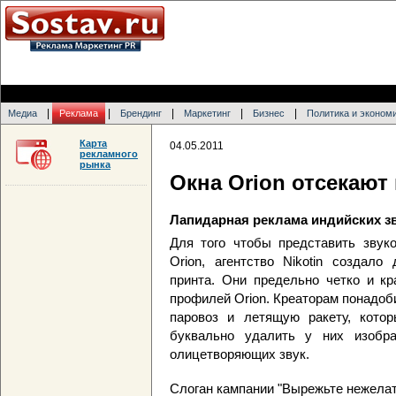
|
|
|
|
|
Медиа
Реклама
Брендинг
Маркетинг
Бизнес
Политика и эконом
Карта
04.05.2011
рекламного
рынка
Окна Orion отсекают
Лапидарная реклама индийских 
Для того чтобы представить звук
Orion, агентство Nikotin создал
принта. Они предельно четко и кр
профилей Orion. Креаторам понадо
паровоз и летящую ракету, кото
буквально удалить у них изобр
олицетворяющих звук.
Слоган кампании "Вырежьте нежелат