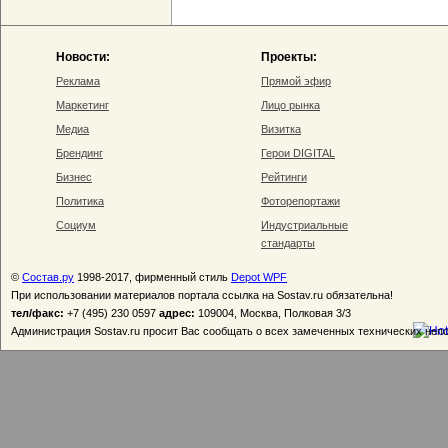
Новости:
Проекты:
Реклама
Прямой эфир
Маркетинг
Лицо рынка
Медиа
Визитка
Брендинг
Герои DIGITAL
Бизнес
Рейтинги
Политика
Фоторепортажи
Социум
Индустриальные
стандарты
©
Состав.ру
1998-2017, фирменный стиль
Depot WPF
При использовании материалов портала ссылка на Sostav.ru обязательна!
тел/факс:
+7 (495) 230 0597
адрес:
109004, Москва, Полковая 3/3
Администрация Sostav.ru просит Вас сообщать о всех замеченных технических неп