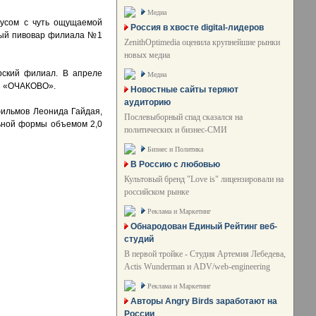
Медиа
кусом с чуть ощущаемой
Россия в хвосте digital-лидеров
вный пивовар филиала №1
ZenithOptimedia оценила крупнейшие рынки
новых медиа
рский филиал. В апреле
Медиа
ии «ОЧАКОВО».
Новостные сайты теряют
аудиторию
фильмов Леонида Гайдая,
Послевыборный спад сказался на
льной формы объемом 2,0
политических и бизнес-СМИ
Бизнес и Политика
В Россию с любовью
Культовый бренд "Love is" лицензировали на
российском рынке
Реклама и Маркетинг
Обнародован Единый Рейтинг веб-
студий
В первой тройке - Студия Артемия Лебедева,
Actis Wunderman и ADV/web-engineering
Реклама и Маркетинг
Авторы Angry Birds заработают на
России