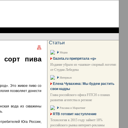
Статьи
Медиа
 сорт пива
Gazeta.ru припрятала «g»
Издание убрало из «шапки» спорный логотип
от Студии Лебедева
Интервью
Елена Чувахина: Мы будем растить
од». Это живое пиво со
свои кадры
ология позволяет донести
Глава российского офиса FITCH о планах
развития агентства в регионе
нская вода из скважины
Реклама и Маркетинг
ь.
RTB готовит наступление
Технология к 2015 году займет 18%
отребителей Юга России,
российского рынка интернет-рекламы