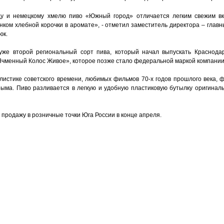
у и немецкому хмелю пиво «Южный город» отличается легким свежим в
нком хлебной корочки в аромате», - отметил заместитель директора – гла
юк.
уже второй региональный сорт пива, который начал выпускать Краснода
Ячменный Колос Живое», которое позже стало федеральной маркой компан
листике советского времени, любимых фильмов 70-х годов прошлого века, 
Крыма. Пиво разливается в легкую и удобную пластиковую бутылку оригина
продажу в розничные точки Юга России в конце апреля.