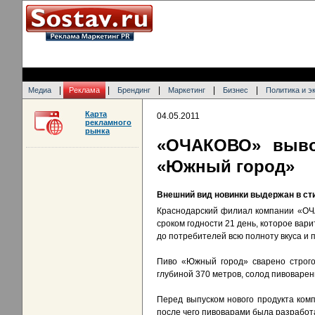
|
|
|
|
|
Медиа
Реклама
Брендинг
Маркетинг
Бизнес
Политика и э
Карта
04.05.2011
рекламного
рынка
«ОЧАКОВО» выво
«Южный город»
Внешний вид новинки выдержан в ст
Краснодарский филиал компании «ОЧА
сроком годности 21 день, которое вар
до потребителей всю полноту вкуса и
Пиво «Южный город» сварено строго 
глубиной 370 метров, солод пивоваре
Перед выпуском нового продукта ком
после чего пивоварами была разработ