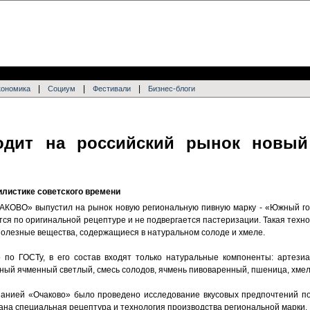
|
|
|
кономика
Социум
Фестивали
Бизнес-блоги
дит на российский рынок новый
илистике советского времени
КОВО» выпустил на рынок новую региональную пивную марку - «Южный гор
ится по оригинальной рецептуре и не подвергается пастеризации. Такая техн
 полезные вещества, содержащиеся в натуральном солоде и хмеле.
по ГОСТу, в его состав входят только натуральные компоненты: артезиа
нный ячменный светлый, смесь солодов, ячмень пивоваренный, пшеница, хмел
панией «Очаково» было проведено исследование вкусовых предпочтений п
ана специальная рецептура и технология производства региональной марки.