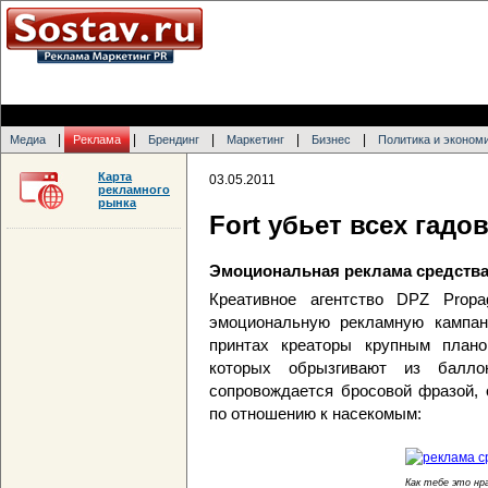
|
|
|
|
|
Медиа
Реклама
Брендинг
Маркетинг
Бизнес
Политика и эконом
Карта
03.05.2011
рекламного
рынка
Fort убьет всех гадо
Эмоциональная реклама средства
Креативное агентство DPZ Prop
эмоциональную рекламную кампан
принтах креаторы крупным плано
которых обрызгивают из балло
сопровождается бросовой фразой, 
по отношению к насекомым:
Как тебе это нр