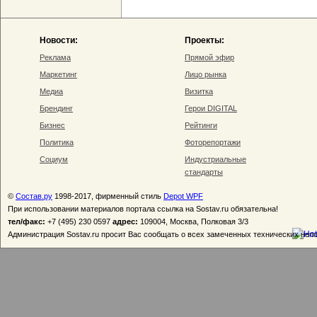
Новости:
Проекты:
Реклама
Прямой эфир
Маркетинг
Лицо рынка
Медиа
Визитка
Брендинг
Герои DIGITAL
Бизнес
Рейтинги
Политика
Фоторепортажи
Социум
Индустриальные
стандарты
©
Состав.ру
1998-2017, фирменный стиль
Depot WPF
При использовании материалов портала ссылка на Sostav.ru обязательна!
тел/факс:
+7 (495) 230 0597
адрес:
109004, Москва, Полковая 3/3
Администрация Sostav.ru просит Вас сообщать о всех замеченных технических неп